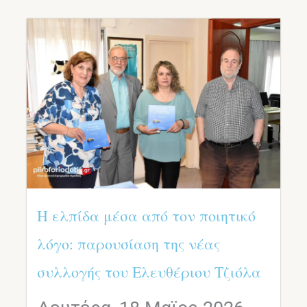
Η ελπίδα μέσα από τον ποιητικό
λόγο: παρουσίαση της νέας
συλλογής του Ελευθέριου Τζιόλα