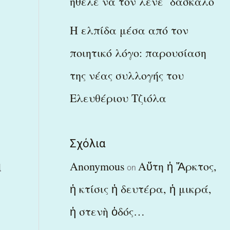
ήθελε να τον λένε δάσκαλο
Η ελπίδα μέσα από τον
ποιητικό λόγο: παρουσίαση
της νέας συλλογής του
Ελευθέριου Τζιόλα
Σχόλια
Anonymous
Αὕτη ἡ Ἄρκτος,
α
on
ἡ κτίσις ἡ δευτέρα, ἡ μικρά,
ἡ στενὴ ὁδός…