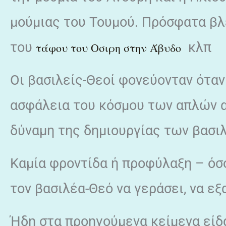
μούμιας του Τουμού. Πρόσφατα βλ
του
κλπ
τάφου του Οσιρη στην Άβυδο
Οι βασιλείς-Θεοί φονεύονταν όταν
ασφάλεια του κόσμου των απλών α
δύναμη της δημιουργίας των βασι
Καμία φροντίδα ή προφύλαξη – όσο
τον βασιλέα-Θεό να γεράσει, να εξα
Ήδη στα προηγούμενα κείμενα είδ