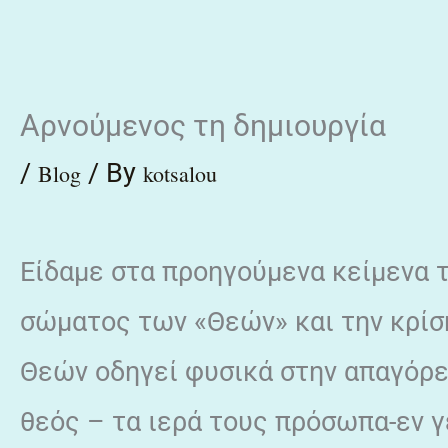
Skip
to
content
Αρνούμενος τη δημιουργία
/
/ By
Blog
kotsalou
Είδαμε στα προηγούμενα κείμενα 
σώματος των «Θεών» και την κρίσ
Θεών οδηγεί φυσικά στην απαγόρευ
θεός – τα ιερά τους πρόσωπα-εν γ