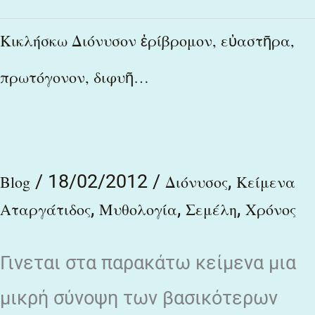
Κικλήσκω
Κικλήσκω Διόνυσον ἐρίβρομον, εὐαστῆρα,
Διόνυσον
πρωτόγονον, διφυῆ…
ἐρίβρομον,
εὐαστῆρα,
πρωτόγονον,
διφυῆ…
/
18/02/2012
/
,
Blog
Διόνυσος
Κείμενα
,
,
,
Αταργάτιδος
Μυθολογία
Σεμέλη
Χρόνος
Γινεται στα παρακάτω κείμενα μια
μικρή σύνοψη των βασικότερων