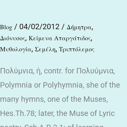
ἐστάλη
σπείρειν
/
04/02/2012
/
,
τὴν
Blog
Δήμητρα
,
,
γῆν
Διόνυσος
Κείμενα Αταργάτιδος
,
,
Μυθολογία
Σεμέλη
Τριπτόλεμος
πᾶσαν,
Πολύμνια, ἡ, contr. for Πολυύμνια,
Polymnia or Polyhymnia, she of the
many hymns, one of the Muses,
Hes.Th.78; later, the Muse of Lyric