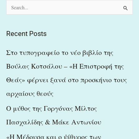
S
e
a
Recent Posts
r
c
Στο τυπογραφείο το νέο βιβλίο της
h
Βούλας Κοτσάλου – «Η Επιστροφή της
f
Θεάς» φέρνει ξανά στο προσκήνιο τους
o
r
αρχαίους θεούς
:
Ο μύθος της Γοργόνας Μίλτος
Πασχαλίδης & Μάκε Αντωνίου
«Η Μέδουσα και ο ψίθυρος των