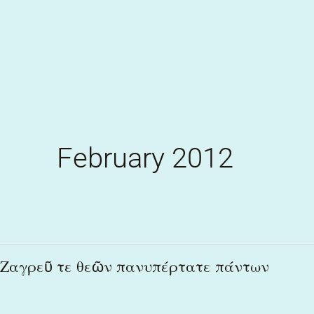
Skip
to
content
February 2012
Ζαγρεῦ
Ζαγρεῦ τε θεῶν πανυπέρτατε πάντων
τε
θεῶν