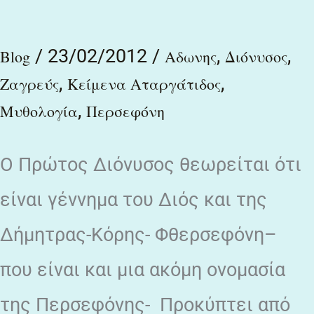
πανυπέρτατε
/
23/02/2012
/
,
,
πάντων
Blog
Αδωνης
Διόνυσος
,
,
Ζαγρεύς
Κείμενα Αταργάτιδος
,
Μυθολογία
Περσεφόνη
O Πρώτος Διόνυσος θεωρείται ότι
είναι γέννημα του Διός και της
Δήμητρας-Κόρης- Φθερσεφόνη–
που είναι και μια ακόμη ονομασία
της Περσεφόνης- Προκύπτει από