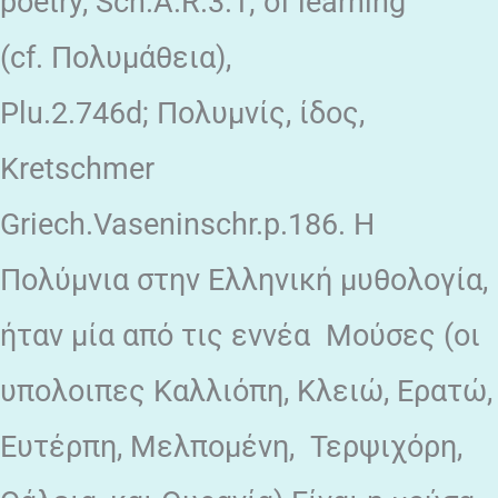
poetry, Sch.A.R.3.1; of learning
(cf. Πολυμάθεια),
Plu.2.746d; Πολυμνίς, ίδος,
Kretschmer
Griech.Vaseninschr.p.186. Η
Πολύμνια στην Ελληνική μυθολογία,
ήταν μία από τις εννέα Μούσες (οι
υπολοιπες Καλλιόπη, Κλειώ, Ερατώ,
Ευτέρπη, Μελπομένη, Τερψιχόρη,