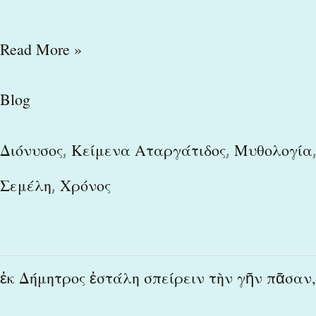
Read More »
Blog
,
,
,
Διόνυσος
Κείμενα Αταργάτιδος
Μυθολογία
,
Σεμέλη
Χρόνος
ἐκ
ἐκ Δήμητρος ἐστάλη σπείρειν τὴν γῆν πᾶσαν,
Δήμητρος