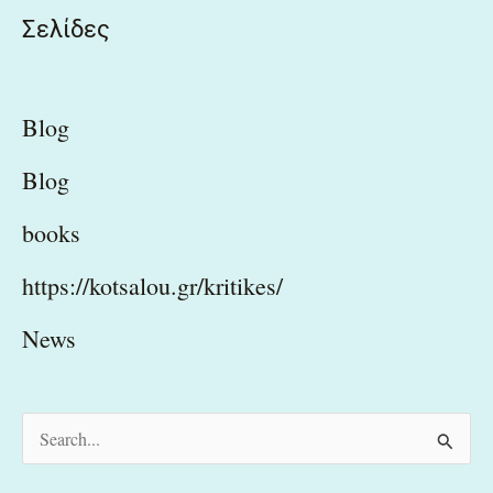
Σελίδες
Blog
Blog
books
https://kotsalou.gr/kritikes/
News
S
e