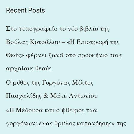
a
Recent Posts
r
c
Στο τυπογραφείο το νέο βιβλίο της
h
Βούλας Κοτσάλου – «Η Επιστροφή της
f
Θεάς» φέρνει ξανά στο προσκήνιο τους
o
r
αρχαίους θεούς
:
Ο μύθος της Γοργόνας Μίλτος
Πασχαλίδης & Μάκε Αντωνίου
«Η Μέδουσα και ο ψίθυρος των
γοργόνων: ένας θρύλος κατανόησης» της