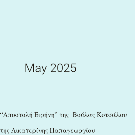
Skip
to
content
May 2025
“Αποστολή
“Αποστολή Ειρήνη” της Βούλας Κοτσάλου
Ειρήνη”
της Αικατερίνης Παπαγεωργίου
της