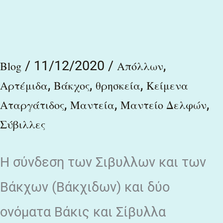
μέσση
τε
θεῶν,
/
11/12/2020
/
,
Blog
Απόλλων
εἰποῦσα,
,
,
,
Αρτέμιδα
Βάκχος
θρησκεία
Κείμενα
μέσση
,
,
,
Αταργάτιδος
Μαντεία
Μαντείο Δελφών
τε
Σύβιλλες
ἀνθρώπων
Η σύνδεση των Σιβυλλων και των
Βάκχων (Βάκχιδων) και δύο
ονόματα Βάκις και Σίβυλλα