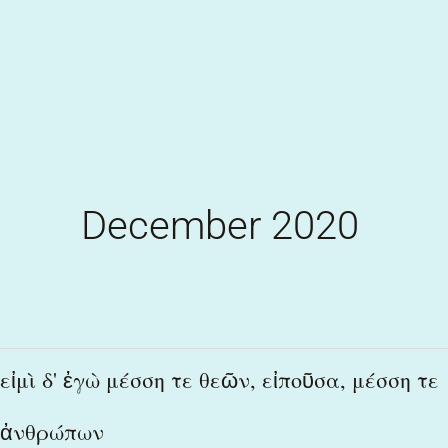
Skip
to
content
December 2020
εἰμὶ
εἰμὶ δ' ἐγὼ μέσση τε θεῶν, εἰποῦσα, μέσση τε
δ'
ἀνθρώπων
ἐγὼ