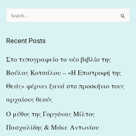
S
e
a
Recent Posts
r
c
Στο τυπογραφείο το νέο βιβλίο της
h
Βούλας Κοτσάλου – «Η Επιστροφή της
f
Θεάς» φέρνει ξανά στο προσκήνιο τους
o
r
αρχαίους θεούς
:
Ο μύθος της Γοργόνας Μίλτος
Πασχαλίδης & Μάκε Αντωνίου