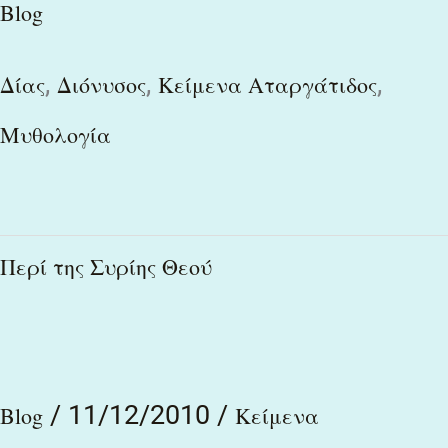
Blog
,
,
,
Δίας
Διόνυσος
Κείμενα Αταργάτιδος
Μυθολογία
Περί
Περί της Συρίης Θεού
της
Συρίης
Θεού
/
11/12/2010
/
Blog
Κείμενα