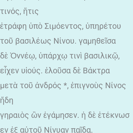
τινός, ἥτις
ἐτράφη ὑπὸ Σιμόεντος, ὑπηρέτου
τοῦ βασιλέως Νίνου. γαμηθεῖσα
δὲ Ὀννέῳ, ὑπάρχῳ τινὶ βασιλικῷ,
εἶχεν υἱούς. ἑλοῦσα δὲ Βάκτρα
μετὰ τοῦ ἀνδρός *, ἐπιγνοὺς Νίνος
ἤδη
γηραιὸς ὢν ἐγάμησεν. ἡ δὲ ἐτέκνωσ
εν ἐξ αὐτοῦ Νίνυαν παῖδα.