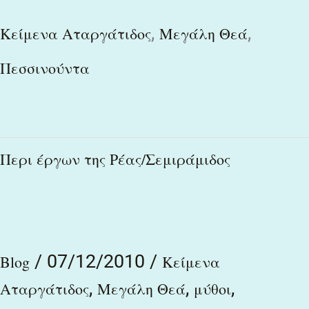
,
,
Κείμενα Αταργάτιδος
Μεγάλη Θεά
Πεσσινούντα
Περι
Περι έργων της Ρέας/Σεμιράμιδος
έργων
της
Ρέας/
/
07/12/2010
/
Σεμιράμιδος
Blog
Κείμενα
,
,
,
Αταργάτιδος
Μεγάλη Θεά
μύθοι