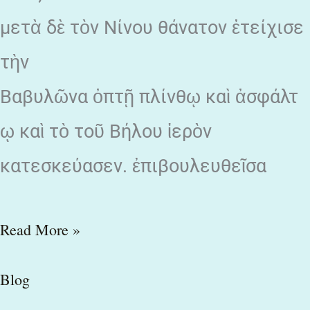
μετὰ δὲ τὸν Νίνου θάνατον ἐτείχισε
τὴν
Βαβυλῶνα ὀπτῇ πλίνθῳ καὶ ἀσφάλτ
ῳ καὶ τὸ τοῦ Βήλου ἱερὸν
κατεσκεύασεν. ἐπιβουλευθεῖσα
Read More »
Blog