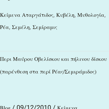
,
,
,
Κείμενα Αταργάτιδος
Κυβέλη
Μυθολογία
,
,
Ρέα
Σεμέλη
Σεμίραμις
Περι
Περι Μαύρου Οβελίσκου και πήλινου δίσκου
Μαύρου
(παρένθεση στα περί Ρέας/Σεμιράμιδος)
Οβελίσκου
και
πήλινου
δίσκου
/
09/12/2010
/
Blog
Κείμενα