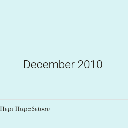
Skip
to
content
December 2010
Περι
Περι Παραδείσου
Παραδείσου