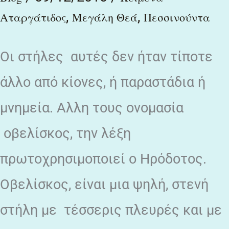
(παρένθεση
,
,
Αταργάτιδος
Μεγάλη Θεά
Πεσσινούντα
στα
περί
Oι στήλες αυτές δεν ήταν τίποτε
Ρέας/
άλλο από κίονες, ή παραστάδια ή
Σεμιράμιδος)
μνημεία. Αλλη τους ονομασία
οβελίσκος, την λέξη
πρωτοχρησιμοποιεί ο Ηρόδοτος.
Οβελίσκος, είναι μια ψηλή, στενή
στήλη με τέσσερις πλευρές και με