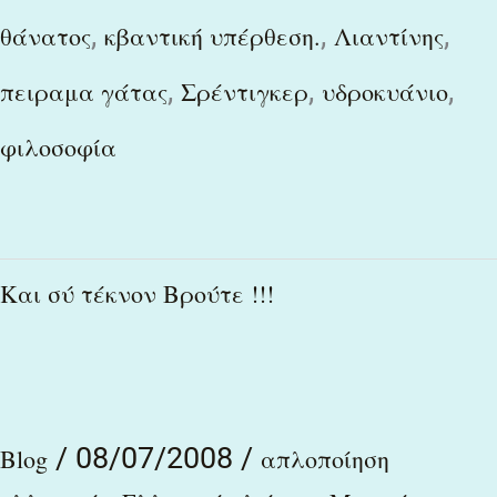
,
,
,
θάνατος
κβαντική υπέρθεση.
Λιαντίνης
,
,
,
πειραμα γάτας
Σρέντιγκερ
υδροκυάνιο
φιλοσοφία
Και
Και σύ τέκνον Βρούτε !!!
σύ
τέκνον
Βρούτε
/
08/07/2008
/
!!!
Blog
απλοποίηση