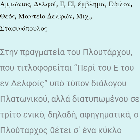
,
,
,
,
,
,
ερμηνείες
Αμμώνιος
Δελφοί
Ε
ΕΙ
έμβλημα
Εψιλον
,
,
,
Θεός
Μαντείο Δελφών
Μιχ.
του
Στασινόπουλος
Στην πραγματεία του Πλουτάρχου,
που τιτλοφορείται “Περί του Ε του
εν Δελφοίς” υπό τύπον διάλογου
Πλατωνικού, αλλά διατυπωμένου σε
τρίτο ενικό, δηλαδή, αφηγηματικά, ο
Πλούταρχος θέτει σ΄ ένα κύκλο