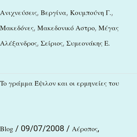
,
,
,
Ανιχνεύσεις
Βεργίνα
Κουμπούνη Γ.
,
,
Μακεδόνες
Μακεδονικό Αστρο
Μέγας
,
,
Αλέξανδρος
Σείριος
Συμεονάκης Ε.
To
To γράμμα Έψιλον και οι ερμηνείες του
γράμμα
Έψιλον
και
/
09/07/2008
/
,
οι
Blog
Αέροπος