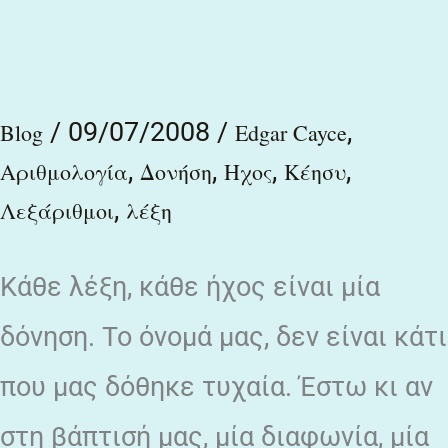
και
των
Λεξαρίθμων
/
09/07/2008
/
,
Blog
Edgar Cayce
κατα
,
,
,
,
Αριθμολογία
Δονήση
Ηχος
Κέησυ
τον
,
Λεξάριθμοι
λέξη
Edgar
Cayce
Κάθε λέξη, κάθε ήχος είναι μία
δόνηση. Το όνομά μας, δεν είναι κάτι
που μας δόθηκε τυχαία. Έστω κι αν
στη βάπτισή μας, μία διαφωνία, μία