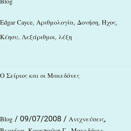
Blog
,
,
,
,
Edgar Cayce
Αριθμολογία
Δονήση
Ηχος
,
,
Κέησυ
Λεξάριθμοι
λέξη
Ο
Ο Σείριος και οι Μακεδόνες
Σείριος
και
οι
/
09/07/2008
/
,
Μακεδόνες
Blog
Ανιχνεύσεις
,
,
,
Βεργίνα
Κουμπούνη Γ.
Μακεδόνες