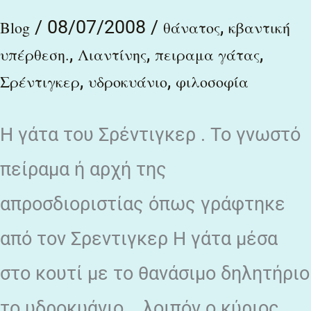
γάτας
/
08/07/2008
/
,
Blog
θάνατος
κβαντική
του
,
,
,
υπέρθεση.
Λιαντίνης
πειραμα γάτας
Σρέντιγκερ
,
,
Σρέντιγκερ
υδροκυάνιο
φιλοσοφία
και
τη
Η γάτα του Σρέντιγκερ . Το γνωστό
φιλοσοφία
πείραμα ή αρχή της
του
απροσδιοριστίας όπως γράφτηκε
Λιαντίνη
από τον Σρεντιγκερ Η γάτα μέσα
στο κουτί με το θανάσιμο δηλητήριο
το υδροκυάνιο .. λοιπόν ο κύριος