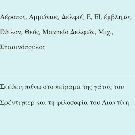
,
,
,
,
,
,
Αέροπος
Αμμώνιος
Δελφοί
Ε
ΕΙ
έμβλημα
,
,
,
,
Εψιλον
Θεός
Μαντείο Δελφών
Μιχ.
Στασινόπουλος
Σκέψεις
Σκέψεις πάνω στο πείραμα της γάτας του
πάνω
Σρέντιγκερ και τη φιλοσοφία του Λιαντίνη
στο
πείραμα
της