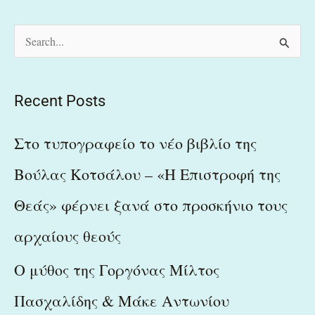
S
e
a
Recent Posts
r
c
Στο τυπογραφείο το νέο βιβλίο της
h
Βούλας Κοτσάλου – «Η Επιστροφή της
f
Θεάς» φέρνει ξανά στο προσκήνιο τους
o
r
αρχαίους θεούς
:
Ο μύθος της Γοργόνας Μίλτος
Πασχαλίδης & Μάκε Αντωνίου