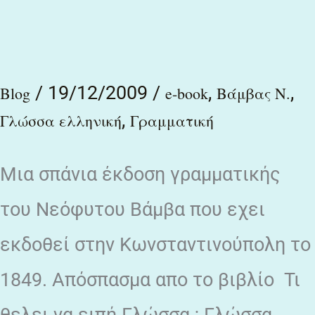
και
της
σημερινής
/
19/12/2009
/
,
,
Blog
e-book
Βάμβας Ν.
Ελληνικής
,
Γλώσσα ελληνική
Γραμματική
γλώσσης
/
Μια σπάνια έκδοση γραμματικής
Νεόφυτου
του Νεόφυτου Βάμβα που εχει
Βάμβα
εκδοθεί στην Κωνσταντινούπολη το
1849. Απόσπασμα απο το βιβλίο Τι