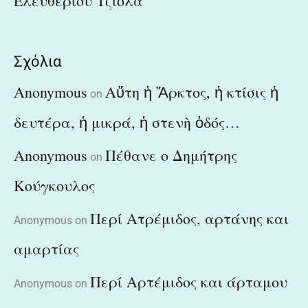
Ελευθέριου Τζιόλα
Σχόλια
Anonymous
Αὕτη ἡ Ἄρκτος, ἡ κτίσις ἡ
on
δευτέρα, ἡ μικρά, ἡ στενὴ ὁδός…
Anonymous
Πέθανε ο Δημήτρης
on
Κούγκουλος
Περί Ατρέμιδος, αρτάνης και
Anonymous
on
αμαρτίας
Περί Αρτέμιδος και άρταμου
Anonymous
on