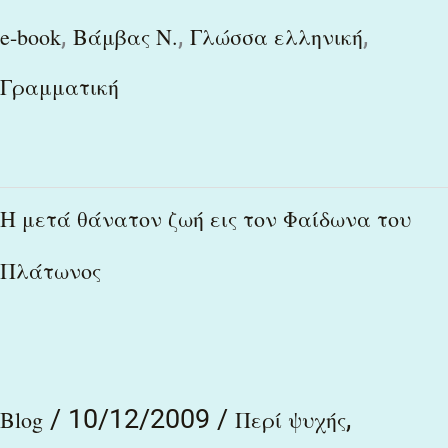
,
,
,
e-book
Βάμβας Ν.
Γλώσσα ελληνική
Γραμματική
H
H μετά θάνατον ζωή εις τον Φαίδωνα του
μετά
Πλάτωνος
θάνατον
ζωή
εις
τον
/
10/12/2009
/
,
Blog
Περί ψυχής
Φαίδωνα