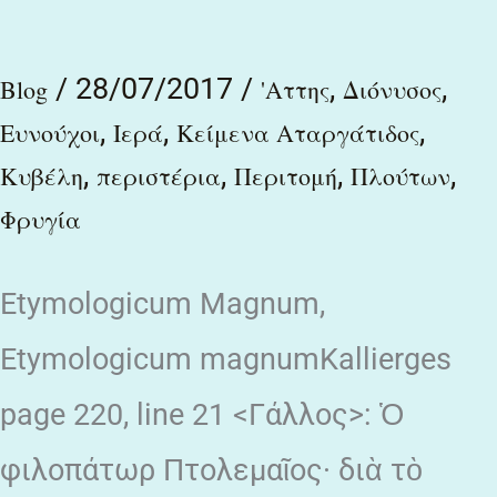
/
28/07/2017
/
,
,
Blog
'Αττης
Διόνυσος
,
,
,
Ευνούχοι
Ιερά
Κείμενα Αταργάτιδος
,
,
,
,
Κυβέλη
περιστέρια
Περιτομή
Πλούτων
Φρυγία
Etymologicum Magnum,
Etymologicum magnumKallierges
page 220, line 21 <Γάλλος>: Ὁ
φιλοπάτωρ Πτολεμαῖος· διὰ τὸ