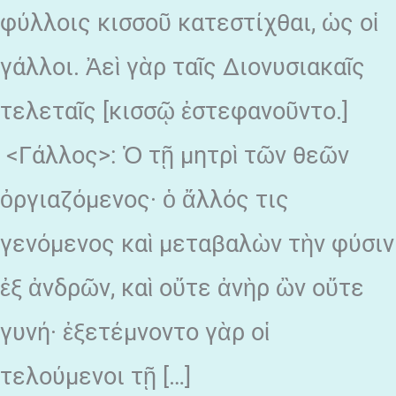
φύλλοις κισσοῦ κατεστίχθαι, ὡς οἱ
γάλλοι. Ἀεὶ γὰρ ταῖς Διονυσιακαῖς
τελεταῖς [κισσῷ ἐστεφανοῦντο.]
<Γάλλος>: Ὁ τῇ μητρὶ τῶν θεῶν
ὀργιαζόμενος· ὁ ἄλλός τις
γενόμενος καὶ μεταβαλὼν τὴν φύσιν
ἐξ ἀνδρῶν, καὶ οὔτε ἀνὴρ ὢν οὔτε
γυνή· ἐξετέμνοντο γὰρ οἱ
τελούμενοι τῇ […]