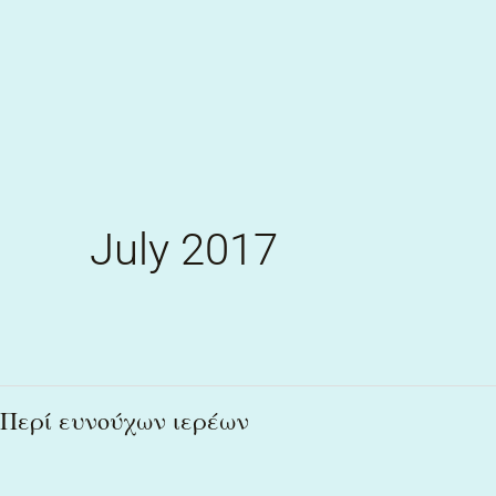
Skip
to
content
July 2017
Περί
Περί ευνούχων ιερέων
ευνούχων
ιερέων