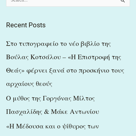
S
e
a
Recent Posts
r
c
Στο τυπογραφείο το νέο βιβλίο της
h
Βούλας Κοτσάλου – «Η Επιστροφή της
f
Θεάς» φέρνει ξανά στο προσκήνιο τους
o
r
αρχαίους θεούς
:
Ο μύθος της Γοργόνας Μίλτος
Πασχαλίδης & Μάκε Αντωνίου
«Η Μέδουσα και ο ψίθυρος των