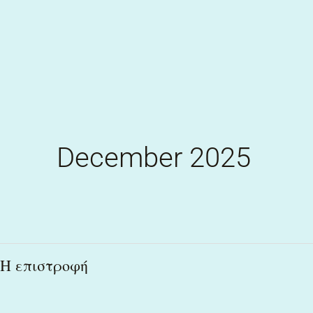
Skip
to
content
December 2025
H
H επιστροφή
επιστροφή