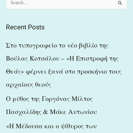
S
e
a
Recent Posts
r
c
Στο τυπογραφείο το νέο βιβλίο της
h
Βούλας Κοτσάλου – «Η Επιστροφή της
f
Θεάς» φέρνει ξανά στο προσκήνιο τους
o
r
αρχαίους θεούς
:
Ο μύθος της Γοργόνας Μίλτος
Πασχαλίδης & Μάκε Αντωνίου
«Η Μέδουσα και ο ψίθυρος των