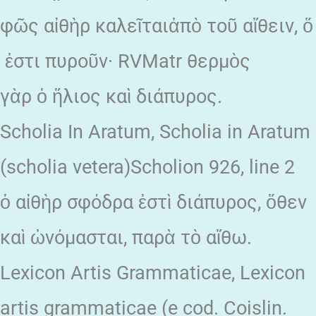
φῶς αἰθὴρ καλεῖταιἀπὸ τοῦ αἴθειν, ὅ
ἐστι πυροῦν· RVMatr θερμὸς
γὰρ ὁ ἥλιος καὶ διάπυρος.
Scholia In Aratum, Scholia in Aratum
(scholia vetera)Scholion 926, line 2
ὁ αἰθὴρ σφόδρα ἐστὶ διάπυρος, ὅθεν
καὶ ὠνόμασται, παρὰ τὸ αἴθω.
Lexicon Artis Grammaticae, Lexicon
artis grammaticae (e cod. Coislin.