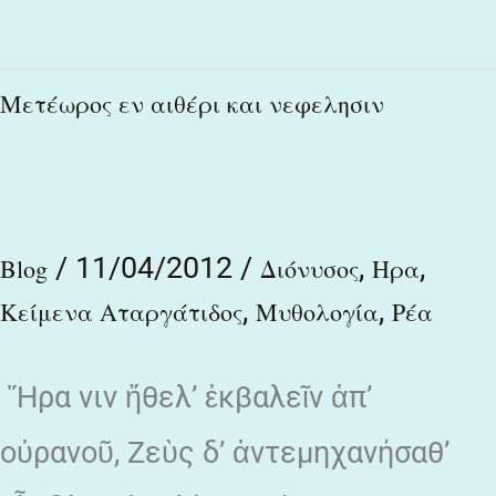
Μετέωρος
Μετέωρος εν αιθέρι και νεφελησιν
εν
αιθέρι
και
/
11/04/2012
/
,
,
νεφελησιν
Blog
Διόνυσος
Ηρα
,
,
Κείμενα Αταργάτιδος
Μυθολογία
Ρέα
Ἥρα νιν ἤθελ’ ἐκβαλεῖν ἀπ’
οὐρανοῦ, Ζεὺς δ’ ἀντεμηχανήσαθ’