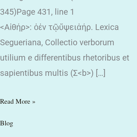
345)Page 431, line 1
<Αἰθήρ>: ὁἐν τῷὕψειἀήρ. Lexica
Segueriana, Collectio verborum
utilium e differentibus rhetoribus et
sapientibus multis (Σ<b>) […]
Read More »
Blog