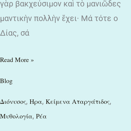
γὰρ βακχεύσιμον καὶ τὸ μανιῶδες
μαντικὴν πολλὴν ἔχει· Μά τότε ο
Δίας, σά
Read More »
Blog
,
,
,
Διόνυσος
Ηρα
Κείμενα Αταργάτιδος
,
Μυθολογία
Ρέα