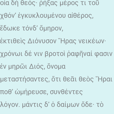
οἷα δὴ θεός· ῥήξας μέρος τι τοῦ
χθόν’ ἐγκυκλουμένου αἰθέρος,
ἔδωκε τόνδ’ ὅμηρον,
ἐκτιθεὶς Διόνυσον Ἥρας νεικέων·
χρόνωι δέ νιν βροτοὶ ῥαφῆναί φασιν
ἐν μηρῶι Διός, ὄνομα
μεταστήσαντες, ὅτι θεᾶι θεὸς Ἥραι
ποθ’ ὡμήρευσε, συνθέντες
λόγον. μάντις δ’ ὁ δαίμων ὅδε· τὸ