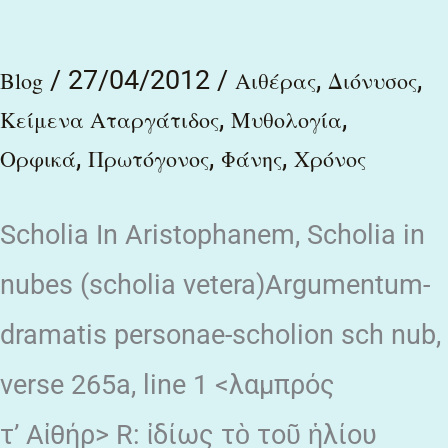
πάντων
/
27/04/2012
/
,
,
Blog
Αιθέρας
Διόνυσος
,
,
Κείμενα Αταργάτιδος
Μυθολογία
,
,
,
Ορφικά
Πρωτόγονος
Φάνης
Χρόνος
Scholia In Aristophanem, Scholia in
nubes (scholia vetera)Argumentum-
dramatis personae-scholion sch nub,
verse 265a, line 1 <λαμπρός
τ’ Αἰθήρ> R: ἰδίως τὸ τοῦ ἡλίου