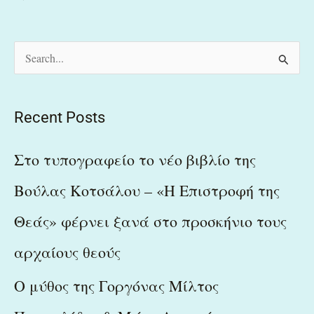
S
e
a
Recent Posts
r
c
Στο τυπογραφείο το νέο βιβλίο της
h
Βούλας Κοτσάλου – «Η Επιστροφή της
f
Θεάς» φέρνει ξανά στο προσκήνιο τους
o
r
αρχαίους θεούς
:
Ο μύθος της Γοργόνας Μίλτος