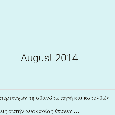
Skip
to
content
August 2014
περιτυχών
περιτυχών τη αθανάτω πηγή και κατελθών
τη
εις αυτήν αθανασίας έτυχεν …
αθανάτω