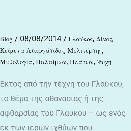
πηγή
και
κατελθών
/
08/08/2014
/
,
,
Blog
Γλαύκος
Δίνος
εις
,
,
Κείμενα Αταργάτιδος
Μελικέρτης
αυτήν
,
,
,
Μυθολογία
Παλαίμων
Πλάτων
Ψυχή
αθανασίας
έτυχεν
Εκτος από την τέχνη του Γλαύκου,
…
το θέμα της αθανασίας ή της
αφθαρσίας του Γλαύκου – ως ενός
εκ των ιερών ιχθύων που