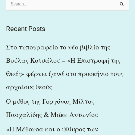
S
e
a
Recent Posts
r
c
Στο τυπογραφείο το νέο βιβλίο της
h
Βούλας Κοτσάλου – «Η Επιστροφή της
f
Θεάς» φέρνει ξανά στο προσκήνιο τους
o
r
αρχαίους θεούς
:
Ο μύθος της Γοργόνας Μίλτος
Πασχαλίδης & Μάκε Αντωνίου
«Η Μέδουσα και ο ψίθυρος των