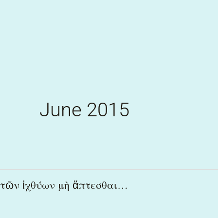
Skip
to
content
June 2015
τῶν
τῶν ἰχθύων μὴ ἅπτεσθαι…
ἰχθύων
μὴ