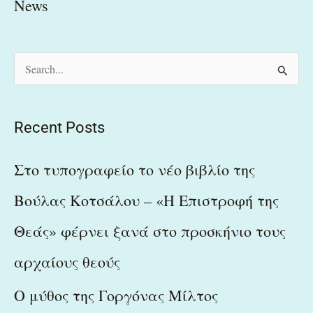
News
S
e
a
Recent Posts
r
c
Στο τυπογραφείο το νέο βιβλίο της
h
Βούλας Κοτσάλου – «Η Επιστροφή της
f
Θεάς» φέρνει ξανά στο προσκήνιο τους
o
r
αρχαίους θεούς
:
Ο μύθος της Γοργόνας Μίλτος