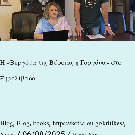
Βέροιας
η
Γοργόνα»
στο
Ξηρολίβαδο
Η «Βεργόνα της Βέροιας η Γοργόνα» στο
Ξηρολίβαδο
,
,
,
,
Blog
Blog
books
https://kotsalou.gr/kritikes/
/
06/08/2025
/
,
News
Βασιάδης