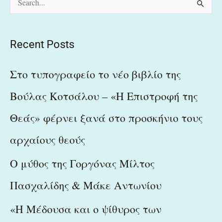
S
e
a
Recent Posts
r
c
Στο τυπογραφείο το νέο βιβλίο της
h
Βούλας Κοτσάλου – «Η Επιστροφή της
f
Θεάς» φέρνει ξανά στο προσκήνιο τους
o
r
αρχαίους θεούς
:
Ο μύθος της Γοργόνας Μίλτος
Πασχαλίδης & Μάκε Αντωνίου
«Η Μέδουσα και ο ψίθυρος των