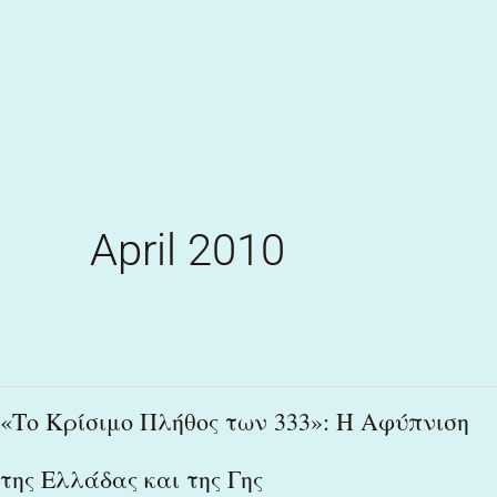
Skip
to
content
April 2010
«Το
«Το Κρίσιμο Πλήθος των 333»: Η Αφύπνιση
Κρίσιμο
της Ελλάδας και της Γης
Πλήθος