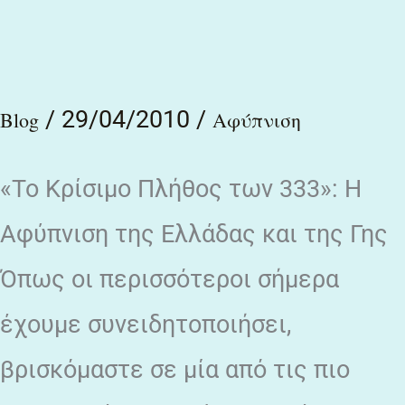
των
333»:
Η
/
29/04/2010
/
Blog
Αφύπνιση
Αφύπνιση
της
«Το Κρίσιμο Πλήθος των 333»: Η
Ελλάδας
Αφύπνιση της Ελλάδας και της Γης
και
Όπως οι περισσότεροι σήμερα
της
έχουμε συνειδητοποιήσει,
Γης
βρισκόμαστε σε μία από τις πιο