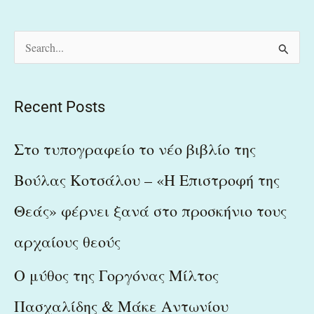
S
e
a
Recent Posts
r
c
Στο τυπογραφείο το νέο βιβλίο της
h
Βούλας Κοτσάλου – «Η Επιστροφή της
f
Θεάς» φέρνει ξανά στο προσκήνιο τους
o
r
αρχαίους θεούς
:
Ο μύθος της Γοργόνας Μίλτος
Πασχαλίδης & Μάκε Αντωνίου