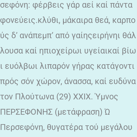
σεφόνη: φέρβεις γάρ αεί καί πάντα
φονεύεις.κλύθι, μάκαιρα θεά, καρπο
ύς δ’ ανάπεμπ’ από γαίηςειρήνηι θάλ
λουσα καί ηπιοχείρωι υγείαικαί βίω
ι ευόλβωι λιπαρόν γήρας κατάγοντι
πρός σόν χώρον, άνασσα, καί ευδύνα
τον Πλούτωνα (29) XXIX. Ύμνος
ΠΕΡΣΕΦΟΝΗΣ (μετάφραση) Ώ
Περσεφόνη, θυγατέρα τού μεγάλου