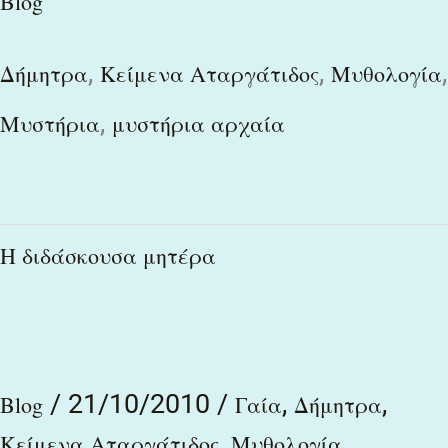
Blog
,
,
,
Δήμητρα
Κείμενα Αταργάτιδος
Μυθολογία
,
Μυστήρια
μυστήρια αρχαία
Η
Η διδάσκουσα μητέρα
διδάσκουσα
μητέρα
/
21/10/2010
/
,
,
Blog
Γαία
Δήμητρα
,
,
Κείμενα Αταργάτιδος
Μυθολογία