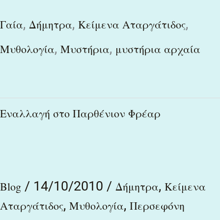
,
,
,
Γαία
Δήμητρα
Κείμενα Αταργάτιδος
,
,
Μυθολογία
Μυστήρια
μυστήρια αρχαία
Εναλλαγή
Εναλλαγή στο Παρθένιον Φρέαρ
στο
Παρθένιον
Φρέαρ
/
14/10/2010
/
,
Blog
Δήμητρα
Κείμενα
,
,
Αταργάτιδος
Μυθολογία
Περσεφόνη