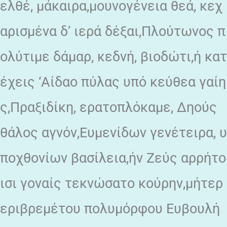
ελθέ, μάκαιρα,μουνογένεια θεά, κεχ
αρισμένα δ’ ιερά δέξαι,Πλούτωνος π
ολύτιμε δάμαρ, κεδνή, βιοδώτι,ή κατ
έχεις ‘Αίδαο πύλας υπό κεύθεα γαίη
ς,Πραξιδίκη, ερατοπλόκαμε, Δηούς
θάλος αγνόν,Ευμενίδων γενέτειρα, υ
ποχθονίων βασίλεια,ήν Ζεύς αρρήτο
ισι γοναίς τεκνώσατο κούρην,μήτερ
εριβρεμέτου πολυμόρφου Ευβουλή