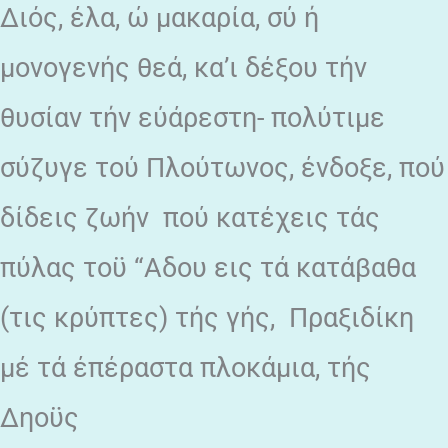
Διός, έλα, ώ μακαρία, σύ ή
μονογενής θεά, κα’ι δέξου τήν
θυσίαν τήν εύάρεστη- πολύτιμε
σύζυγε τού Πλούτωνος, ένδοξε, πού
δίδεις ζωήν πού κατέχεις τάς
πύλας τοϋ “Αδου εις τά κατάβαθα
(τις κρύπτες) τής γής, Πραξιδίκη
μέ τά έπέραστα πλοκάμια, τής
Δηοϋς