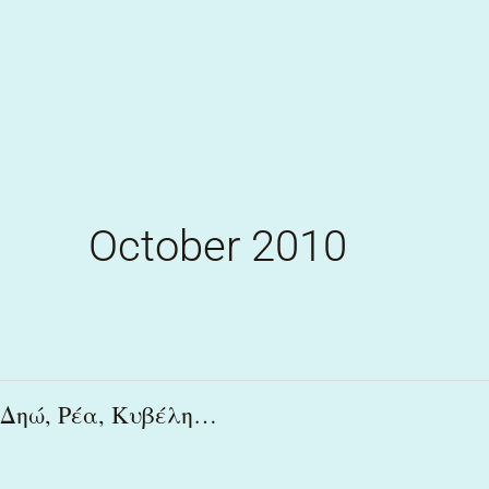
Skip
to
content
October 2010
Δηώ,
Δηώ, Ρέα, Κυβέλη…
Ρέα,
Κυβέλη…