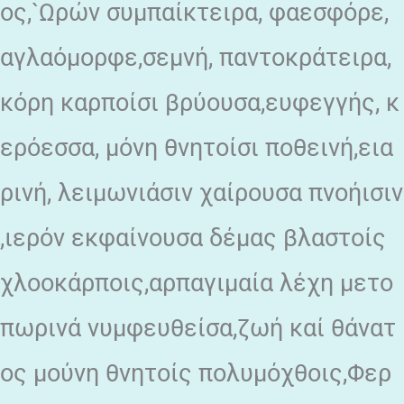
ος,`Ωρών συμπαίκτειρα, φαεσφόρε,
αγλαόμορφε,σεμνή, παντοκράτειρα,
κόρη καρποίσι βρύουσα,ευφεγγής, κ
ερόεσσα, μόνη θνητοίσι ποθεινή,εια
ρινή, λειμωνιάσιν χαίρουσα πνοήισιν
,ιερόν εκφαίνουσα δέμας βλαστοίς
χλοοκάρποις,αρπαγιμαία λέχη μετο
πωρινά νυμφευθείσα,ζωή καί θάνατ
ος μούνη θνητοίς πολυμόχθοις,Φερ