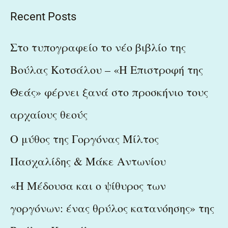
a
Recent Posts
r
c
Στο τυπογραφείο το νέο βιβλίο της
h
Βούλας Κοτσάλου – «Η Επιστροφή της
f
Θεάς» φέρνει ξανά στο προσκήνιο τους
o
r
αρχαίους θεούς
:
Ο μύθος της Γοργόνας Μίλτος
Πασχαλίδης & Μάκε Αντωνίου
«Η Μέδουσα και ο ψίθυρος των
γοργόνων: ένας θρύλος κατανόησης» της