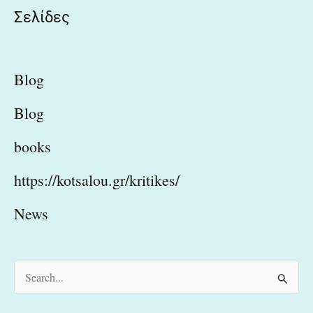
Σελίδες
Blog
Blog
books
https://kotsalou.gr/kritikes/
News
S
e