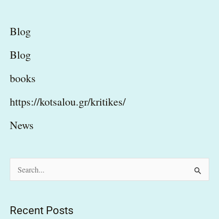
Blog
Blog
books
https://kotsalou.gr/kritikes/
News
S
e
a
Recent Posts