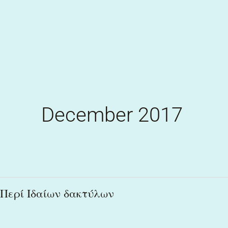
Skip
to
content
December 2017
Περί
Περί Ιδαίων δακτύλων
Ιδαίων
δακτύλων