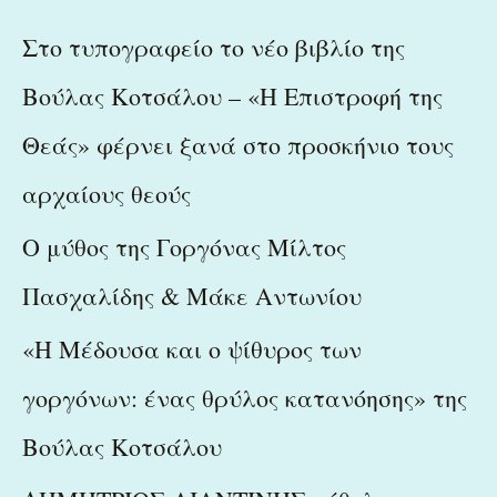
r
c
Στο τυπογραφείο το νέο βιβλίο της
h
Βούλας Κοτσάλου – «Η Επιστροφή της
f
Θεάς» φέρνει ξανά στο προσκήνιο τους
o
r
αρχαίους θεούς
:
Ο μύθος της Γοργόνας Μίλτος
Πασχαλίδης & Μάκε Αντωνίου
«Η Μέδουσα και ο ψίθυρος των
γοργόνων: ένας θρύλος κατανόησης» της
Βούλας Κοτσάλου