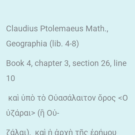
Claudius Ptolemaeus Math.,
Geographia (lib. 4-8)
Book 4, chapter 3, section 26, line
10
καὶ ὑπὸ τὸ Οὐασάλαιτον ὄρος <Ο
ὐζάραι> (ἢ Οὐ-
ζάλαι), καὶ ἡ ἀρχὴ τῆς ἐρήμου