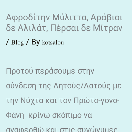
Skip
Αφροδίτην Μύλιττα, Αράβιοι
to
δε Αλιλάτ, Πέρσαι δε Μίτραν
content
/
/ By
Blog
kotsalou
Προτού περάσουμε στην
σύνδεση της Λητούς/Λατούς με
την Νύχτα και τον Πρώτο-γόνο-
Φάνη κρίνω σκόπιμο να
αναφερθώ και στις συνώνυμες