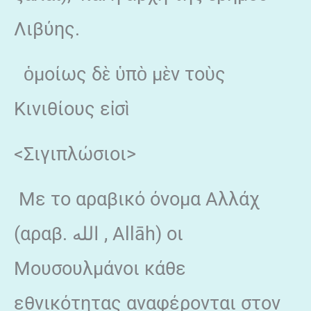
Λιβύης.
ὁμοίως δὲ ὑπὸ μὲν τοὺς
Κινιθίους εἰσὶ
<Σιγιπλώσιοι>
Με το αραβικό όνομα Αλλάχ
(αραβ. الله , Allāh) οι
Μουσουλμάνοι κάθε
εθνικότητας αναφέρονται στον