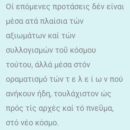
Οί επόμενες προτάσεις δέν είναι
μέσα ατά πλαίσια τών
αξιωμάτων καί τών
συλλογισμών τοΰ κόσμου
τούτου, άλλά μέσα στόν
οραματισμό τών τ ε λ ε ί ω ν πού
ανήκουν ήδη, τουλάχιστον ώς
πρός τίς αρχές καί τό πνεΰμα,
στό νέο κόσμο.