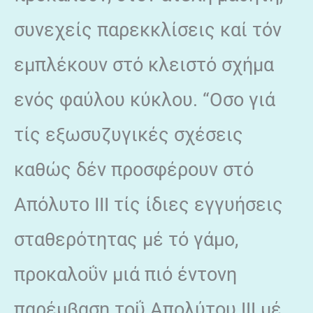
συνεχείς παρεκκλίσεις καί τόν
εμπλέκουν στό κλειστό σχήμα
ενός φαύλου κύκλου. “Οσο γιά
τίς εξωσυζυγικές σχέσεις
καθώς δέν προσφέρουν στό
Απόλυτο III τίς ίδιες εγγυήσεις
σταθερότητας μέ τό γάμο,
προκαλοΰν μιά πιό έντονη
παρέμβαση τοΰ Απολύτου III μέ