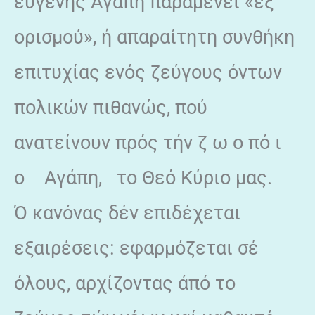
ευγενής Αγάπη παραμένει «έξ
ορισμού», ή απαραίτητη συνθήκη
επιτυχίας ενός ζεύγους όντων
πολικών πιθανώς, πού
ανατείνουν πρός τήν ζ ω ο πό ι
ο Αγάπη, το Θεό Κύριο μας.
Ό κανόνας δέν επιδέχεται
εξαιρέσεις: εφαρμόζεται σέ
όλους, αρχίζοντας άπό το