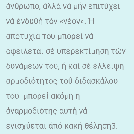
άνθρωπο, άλλά νά μήν επιτύχει
νά ένδυθή τόν «νέον». Ή
αποτυχία του μπορεί νά
οφείλεται σέ υπερεκτίμηση τών
δυνάμεων του, ή καί σέ έλλειψη
αρμοδιότητος τοΰ διδασκάλου
του μπορεί ακόμη η
άναρμοδιότης αυτή νά
ενισχύεται άπό κακή θέληση3.