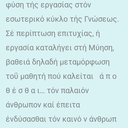
φύση τής εργασίας στόν
εσωτερικό κύκλο τής Γνώσεως.
Σέ περίπτωση επιτυχίας, ή
εργασία καταλήγει στή Μύηση,
βαθειά δηλαδή μεταμόρφωση
τοΰ μαθητή πού καλείται ά π ο
θ έ σ θ α ι… τόν παλαιόν
άνθρωπον καί έπειτα
ένδύσασθαι τόν καινό ν άνθρωπ