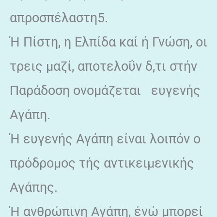
απροσπέλαστη5.
Ή Πίστη, η Ελπίδα καί ή Γνώση, oι
τρεις μαζί, αποτελοΰν δ,τι στήν
Παράδοση ονομάζεται ευγενής
Αγάπη.
Ή ευγενής Αγάπη είναι λοιπόν ο
πρόδρομος τής αντικειμενικής
Αγάπης.
Ή ανθρώπινη Αγάπη, ένώ μπορεί