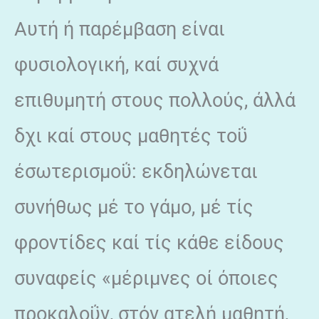
Αυτή ή παρέμβαση είναι
φυσιολογική, καί συχνά
επιθυμητή στους πολλούς, άλλά
δχι καί στους μαθητές τοΰ
έσωτερισμοΰ: εκδηλώνεται
συνήθως μέ το γάμο, μέ τίς
φροντίδες καί τίς κάθε είδους
συναφείς «μέριμνες οί όποιες
προκαλοΰν, στόν ατελή μαθητή,