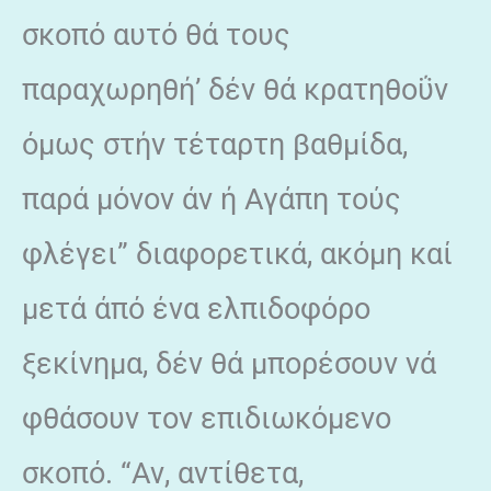
σκοπό αυτό θά τους
παραχωρηθή’ δέν θά κρατηθοΰν
όμως στήν τέταρτη βαθμίδα,
παρά μόνον άν ή Αγάπη τούς
φλέγει” διαφορετικά, ακόμη καί
μετά άπό ένα ελπιδοφόρο
ξεκίνημα, δέν θά μπορέσουν νά
φθάσουν τον επιδιωκόμενο
σκοπό. “Αν, αντίθετα,