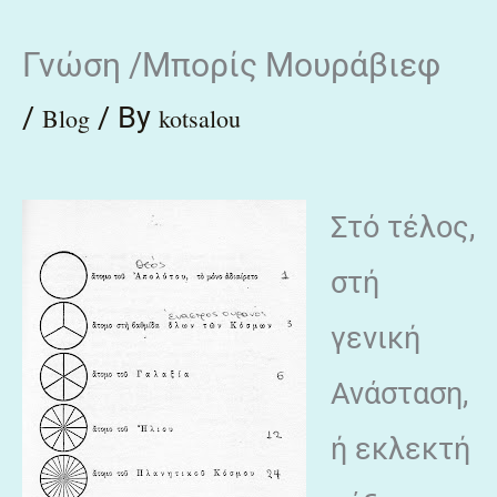
Skip
Γνώση /Μπορίς Μουράβιεφ
to
content
/
/ By
Blog
kotsalou
Στό τέλος,
στή
γενική
Ανάσταση,
ή εκλεκτή