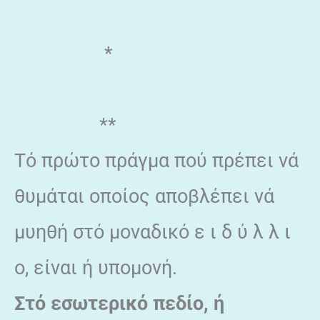
*
**
Τό πρώτο πράγμα πού πρέπει νά
θυμάται οποίος αποβλέπει νά
μυηθή στό μοναδικό ε ι δ ύ λ λ ι
ο, είναι ή υπομονή.
Στό εσωτερικό πεδίο, ή