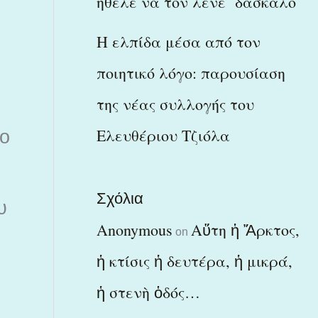
ήθελε να τον λένε δάσκαλο
Η ελπίδα μέσα από τον
ποιητικό λόγο: παρουσίαση
της νέας συλλογής του
Ελευθέριου Τζιόλα
το
Σχόλια
υ
Anonymous
Αὕτη ἡ Ἄρκτος,
on
ἡ κτίσις ἡ δευτέρα, ἡ μικρά,
ἡ στενὴ ὁδός…