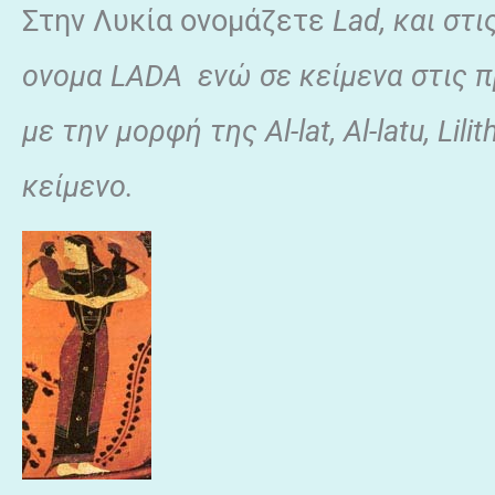
Στην Λυκία ονομάζετε
Lad,
και στι
ονομα
LADA
ενώ σε κείμενα στις 
με την μορφή της Αl-lat, Al-latu, Lilit
κείμενο.