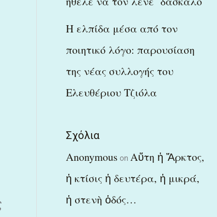
ήθελε να τον λένε δάσκαλο
Η ελπίδα μέσα από τον
ποιητικό λόγο: παρουσίαση
της νέας συλλογής του
Ελευθέριου Τζιόλα
Σχόλια
Anonymous
Αὕτη ἡ Ἄρκτος,
on
ἡ κτίσις ἡ δευτέρα, ἡ μικρά,
ἡ στενὴ ὁδός…
ς