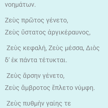
νοημάτων.
Ζεὺς πρῶτος γένετο,
Ζεὺς ὕστατος ἀργικέραυνος,
Ζεὺς κεφαλή, Ζεὺς μέσσα, Διὸς
δ’ ἐκ πάντα τέτυκται.
Ζεὺς ἄρσην γένετο,
Ζεὺς ἄμβροτος ἔπλετο νύμφη.
Ζεὺς πυθμὴν γαίης τε