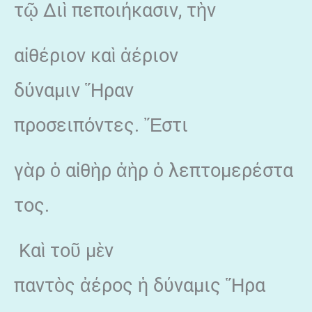
τῷ Διὶ πεποιήκασιν, τὴν
αἰθέριον καὶ ἀέριον
δύναμιν Ἥραν
προσειπόντες. Ἔστι
γὰρ ὁ αἰθὴρ ἀὴρ ὁ λεπτομερέστα
τος.
Καὶ τοῦ μὲν
παντὸς ἀέρος ἡ δύναμις Ἥρα