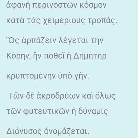
ἀφανῆ περινοστῶν κόσμον
κατὰ τὰς χειμερίους τροπάς.
Ὃς ἁρπάζειν λέγεται τὴν
Κόρην, ἣν ποθεῖ ἡ Δημήτηρ
κρυπτομένην ὑπὸ γῆν.
Τῶν δὲ ἀκροδρύων καὶ ὄλως
τῶν φυτευτικῶν ἡ δύναμις
Διόνυσος ὀνομάζεται.