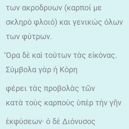
των ακροδρυων (καρποί με
σκληρό φλοιό) και γενικώς όλων
των φύτρων.
Ὅρα δὲ καὶ τούτων τὰς εἰκόνας.
Σύμβολα γὰρ ἡ Κόρη
φέρει τὰς προβολὰς τῶν
κατὰ τοὺς καρποὺς ὑπὲρ τὴν γῆν
ἐκφύσεων· ὁ δὲ Διόνυσος