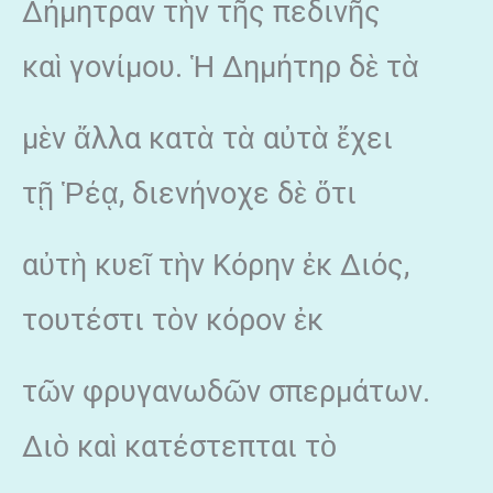
Δήμητραν τὴν τῆς πεδινῆς
καὶ γονίμου. Ἡ Δημήτηρ δὲ τὰ
μὲν ἄλλα κατὰ τὰ αὐτὰ ἔχει
τῇ Ῥέᾳ, διενήνοχε δὲ ὅτι
αὐτὴ κυεῖ τὴν Κόρην ἐκ Διός,
τουτέστι τὸν κόρον ἐκ
τῶν φρυγανωδῶν σπερμάτων.
Διὸ καὶ κατέστεπται τὸ