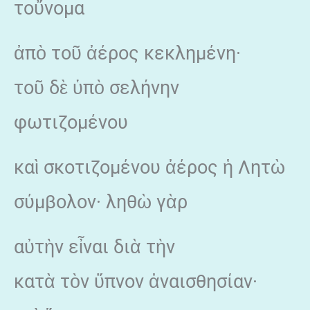
τοὔνομα
ἀπὸ τοῦ ἀέρος κεκλημένη·
τοῦ δὲ ὑπὸ σελήνην
φωτιζομένου
καὶ σκοτιζομένου ἀέρος ἡ Λητὼ
σύμβολον· ληθὼ γὰρ
αὐτὴν εἶναι διὰ τὴν
κατὰ τὸν ὕπνον ἀναισθησίαν·