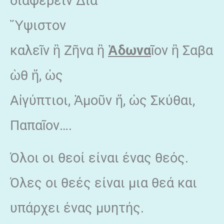
διαφέρειν Δία
Ὕψιστον
καλεῖν ἢ Ζῆνα ἢ
Ἀδωνα
ῖον ἢ Σαβα
ὼθ ἤ, ὡς
Αἰγύπτιοι, Ἀμοῦν ἤ, ὡς Σκύθαι,
Παπαῖον….
Όλοι οι θεοί είναι ένας θεός.
Όλες οι θεές είναι μια θεά και
υπάρχει ένας μυητής.