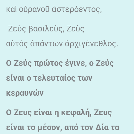
καὶ οὐρανοῦ ἀστερόεντος,
Ζεὺς βασιλεὺς, Ζεὺς
αὐτὸς ἁπάντων ἀρχιγένεθλος.
Ο Ζεύς πρώτος έγινε, ο Ζεύς
είναι ο τελευταίος των
κεραυνών
Ο Ζευς είναι η κεφαλή, Ζευς
είναι το μέσον, από τον Δία τα