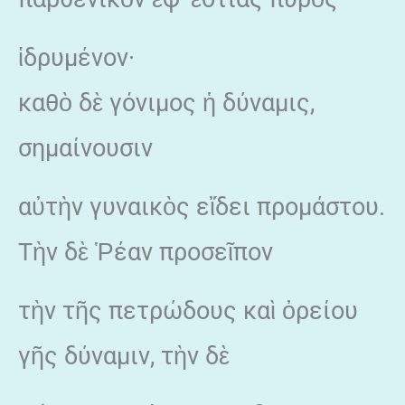
ἱδρυμένον·
καθὸ δὲ γόνιμος ἡ δύναμις,
σημαίνουσιν
αὐτὴν γυναικὸς εἴδει προμάστου.
Τὴν δὲ Ῥέαν προσεῖπον
τὴν τῆς πετρώδους καὶ ὀρείου
γῆς δύναμιν, τὴν δὲ