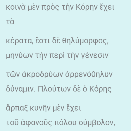
κοινὰ μὲν πρὸς τὴν Κόρην ἔχει
τὰ
κέρατα, ἔστι δὲ θηλύμορφος,
μηνύων τὴν περὶ τὴν γένεσιν
τῶν ἀκροδρύων ἀρρενόθηλυν
δύναμιν. Πλούτων δὲ ὁ Κόρης
ἅρπαξ κυνῆν μὲν ἔχει
τοῦ ἀφανοῦς πόλου σύμβολον,