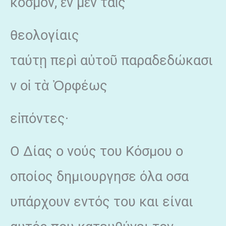
κόσμον, ἐν μὲν ταῖς
θεολογίαις
ταύτῃ περὶ αὐτοῦ παραδεδώκασι
ν οἱ τὰ Ὀρφέως
εἰπόντες·
Ο Δίας ο νούς του Κόσμου ο
οποίος δημιουργησε όλα οσα
υπάρχουν εντός του και είναι