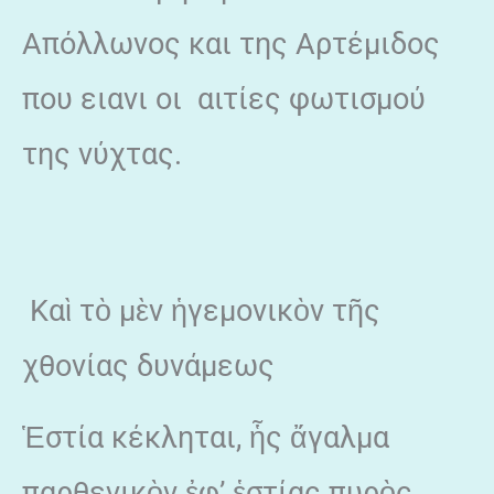
Απόλλωνος και της Αρτέμιδος
που ειανι οι αιτίες φωτισμού
της νύχτας.
Καὶ τὸ μὲν ἡγεμονικὸν τῆς
χθονίας δυνάμεως
Ἑστία κέκληται, ἧς ἄγαλμα
παρθενικὸν ἐφ’ ἑστίας πυρὸς