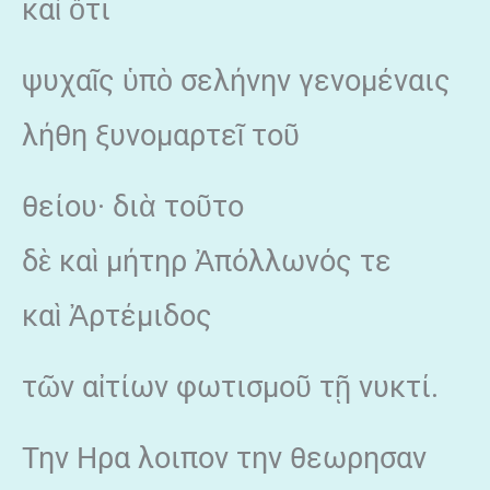
καὶ ὅτι
ψυχαῖς ὑπὸ σελήνην γενομέναις
λήθη ξυνομαρτεῖ τοῦ
θείου· διὰ τοῦτο
δὲ καὶ μήτηρ Ἀπόλλωνός τε
καὶ Ἀρτέμιδος
τῶν αἰτίων φωτισμοῦ τῇ νυκτί.
Την Ηρα λοιπον την θεωρησαν