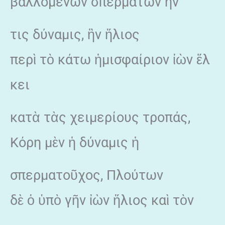
βαλλομένων σπερμάτων ἦν
τις δύναμις, ἣν ἥλιος
περὶ τὸ κάτω ἡμισφαίριον ἰὼν ἕλ
κει
κατὰ τὰς χειμερίους τροπάς,
Κόρη μὲν ἡ δύναμις ἡ
σπερματοῦχος, Πλούτων
δὲ ὁ ὑπὸ γῆν ἰὼν ἥλιος καὶ τὸν