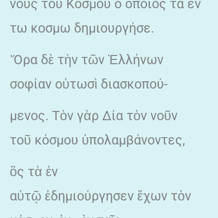
νούς του Κόσμου ο οποίος τα εν
τω κοσμω δημιουργήσε.
Ὅρα δὲ τὴν τῶν Ἑλλήνων
σοφίαν οὑτωσὶ διασκοπού-
μενος. Τὸν γὰρ Δία τὸν νοῦν
τοῦ κόσμου ὑπολαμβάνοντες,
ὃς τὰ ἐν
αὐτῷ ἐδημιούργησεν ἔχων τὸν