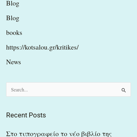
Blog
Blog
books
https://kotsalou.gr/kritikes/
News
S
e
a
Recent Posts
r
c
Στο τυπογραφείο το νέο βιβλίο της