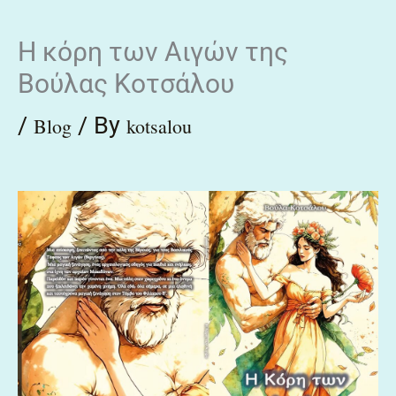
Skip
Η κόρη των Αιγών της
to
Βούλας Κοτσάλου
content
/
/ By
Blog
kotsalou