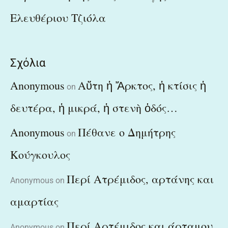
Ελευθέριου Τζιόλα
Σχόλια
Anonymous
Αὕτη ἡ Ἄρκτος, ἡ κτίσις ἡ
on
δευτέρα, ἡ μικρά, ἡ στενὴ ὁδός…
Anonymous
Πέθανε ο Δημήτρης
on
Κούγκουλος
Περί Ατρέμιδος, αρτάνης και
Anonymous
on
αμαρτίας
Περί Αρτέμιδος και άρταμου
Anonymous
on