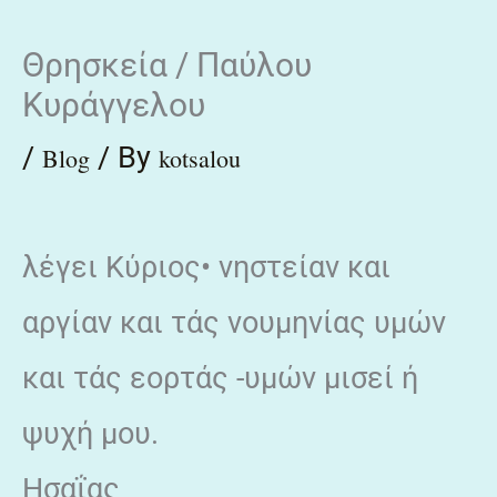
Skip
Θρησκεία / Παύλου
to
Κυράγγελου
content
/
/ By
Blog
kotsalou
λέγει Κύριος• νηστείαν και
αργίαν και τάς νουμηνίας υμών
και τάς εορτάς -υμών μισεί ή
ψυχή μου.
Ησαΐας