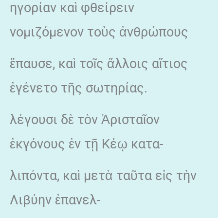
ηγορίαν καὶ φθείρειν
νομιζόμενον τοὺς ἀνθρώπους
ἔπαυσε, καὶ τοῖς ἄλλοις αἴτιος
ἐγένετο τῆς σωτηρίας.
λέγουσι δὲ τὸν Ἀρισταῖον
ἐκγόνους ἐν τῇ Κέῳ κατα-
λιπόντα, καὶ μετὰ ταῦτα εἰς τὴν
Λιβύην ἐπανελ-