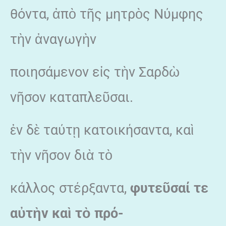
θόντα, ἀπὸ τῆς μητρὸς Νύμφης
τὴν ἀναγωγὴν
ποιησάμενον εἰς τὴν Σαρδὼ
νῆσον καταπλεῦσαι.
ἐν δὲ ταύτῃ κατοικήσαντα, καὶ
τὴν νῆσον διὰ τὸ
κάλλος στέρξαντα,
φυτεῦσαί τε
αὐτὴν καὶ τὸ πρό-