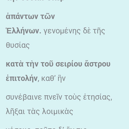
ἁπάντων τῶν
Ἑλλήνων.
γενομένης δὲ τῆς
θυσίας
κατὰ τὴν τοῦ σειρίου ἄστρου
ἐπιτολήν
, καθ’ ἣν
συνέβαινε πνεῖν τοὺς ἐτησίας,
λῆξαι τὰς λοιμικὰς