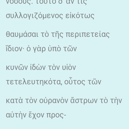
νόσους. τοῦτο δ’ ἄν τις
συλλογιζόμενος εἰκότως
θαυμάσαι τὸ τῆς περιπετείας
ἴδιον· ὁ γὰρ ὑπὸ τῶν
κυνῶν ἰδὼν τὸν υἱὸν
τετελευτηκότα, οὗτος τῶν
κατὰ τὸν οὐρανὸν ἄστρων τὸ τὴν
αὐτὴν ἔχον προς-