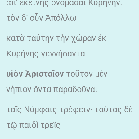
ἀπ’ ἐκείνης ὀνομάσαι Κυρήνην.
τὸν δ’ οὖν Ἀπόλλω
κατὰ ταύτην τὴν χώραν ἐκ
Κυρήνης γεννήσαντα
υἱὸν Ἀρισταῖον
τοῦτον μὲν
νήπιον ὄντα παραδοῦναι
ταῖς Νύμφαις τρέφειν· ταύτας δὲ
τῷ παιδὶ τρεῖς