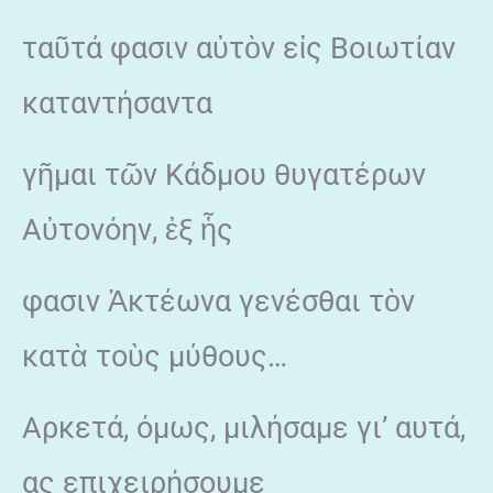
ταῦτά φασιν αὐτὸν εἰς Βοιωτίαν
καταντήσαντα
γῆμαι τῶν Κάδμου θυγατέρων
Αὐτονόην, ἐξ ἧς
φασιν Ἀκτέωνα γενέσθαι τὸν
κατὰ τοὺς μύθους…
Αρκετά, όμως, μιλήσαμε γι’ αυτά,
ας επιχειρήσουμε