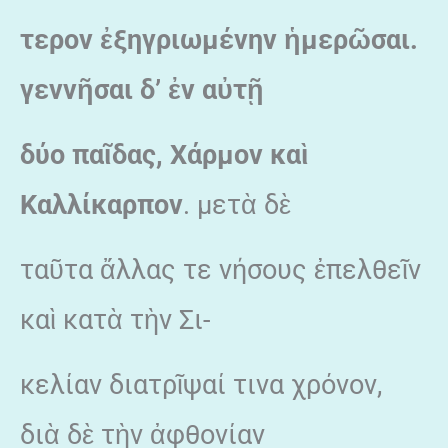
τερον ἐξηγριωμένην ἡμερῶσαι.
γεννῆσαι δ’ ἐν αὐτῇ
δύο παῖδας, Χάρμον καὶ
Καλλίκαρπον
. μετὰ δὲ
ταῦτα ἄλλας τε νήσους ἐπελθεῖν
καὶ κατὰ τὴν Σι-
κελίαν διατρῖψαί τινα χρόνον,
διὰ δὲ τὴν ἀφθονίαν