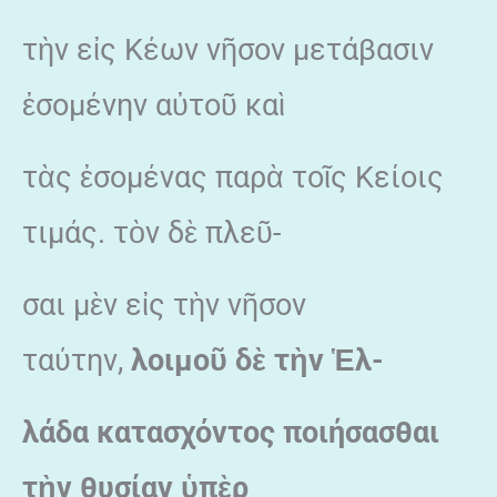
τὴν εἰς Κέων νῆσον μετάβασιν
ἐσομένην αὐτοῦ καὶ
τὰς ἐσομένας παρὰ τοῖς Κείοις
τιμάς. τὸν δὲ πλεῦ-
σαι μὲν εἰς τὴν νῆσον
ταύτην,
λοιμοῦ δὲ τὴν Ἑλ-
λάδα κατασχόντος ποιήσασθαι
τὴν θυσίαν ὑπὲρ