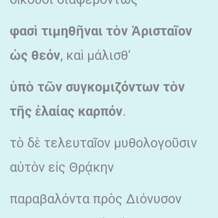
φασὶ τιμηθῆναι τὸν Ἀρισταῖον
ὡς θεόν
, καὶ μάλισθ’
ὑπὸ τῶν συγκομιζόντων τὸν
τῆς ἐλαίας καρπόν
.
τὸ δὲ τελευταῖον μυθολογοῦσιν
αὐτὸν εἰς Θρᾴκην
παραβαλόντα πρὸς Διόνυσον