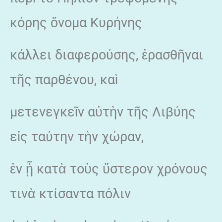
κόρης ὄνομα Κυρήνης
κάλλει διαφερούσης, ἐρασθῆναι
τῆς παρθένου, καὶ
μετενεγκεῖν αὐτὴν τῆς Λιβύης
εἰς ταύτην τὴν χώραν,
ἐν ᾗ κατὰ τοὺς ὕστερον χρόνους
τινὰ κτίσαντα πόλιν