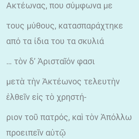
Ακτέωνας, που σύμφωνα με
τους μύθους, κατασπαράχτηκε
από τα ίδια του τα σκυλιά
… τὸν δ’ Ἀρισταῖόν φασι
μετὰ τὴν Ἀκτέωνος τελευτὴν
ἐλθεῖν εἰς τὸ χρηστή-
ριον τοῦ πατρός, καὶ τὸν Ἀπόλλω
προειπεῖν αὐτῷ