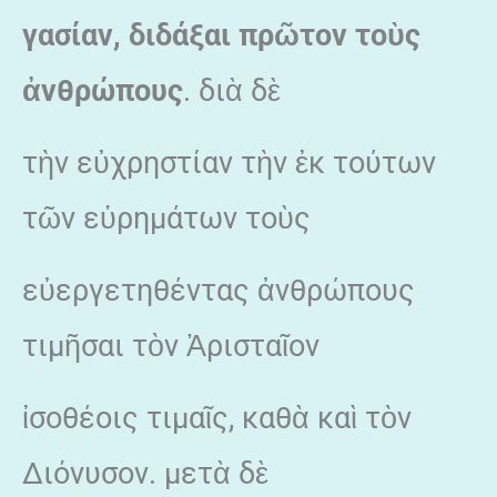
γασίαν, διδάξαι πρῶτον τοὺς
ἀνθρώπους
. διὰ δὲ
τὴν εὐχρηστίαν τὴν ἐκ τούτων
τῶν εὑρημάτων τοὺς
εὐεργετηθέντας ἀνθρώπους
τιμῆσαι τὸν Ἀρισταῖον
ἰσοθέοις τιμαῖς, καθὰ καὶ τὸν
Διόνυσον. μετὰ δὲ