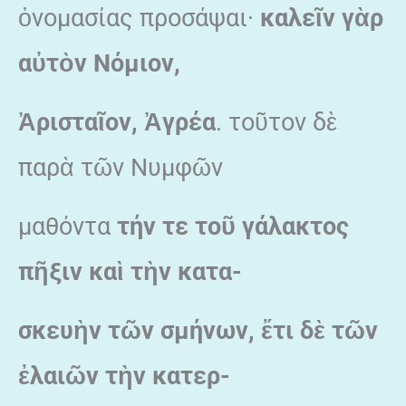
ὀνομασίας προσάψαι·
καλεῖν γὰρ
αὐτὸν Νόμιον,
Ἀρισταῖον, Ἀγρέα
. τοῦτον δὲ
παρὰ τῶν Νυμφῶν
μαθόντα
τήν τε τοῦ γάλακτος
πῆξιν καὶ τὴν κατα-
σκευὴν τῶν σμήνων, ἔτι δὲ τῶν
ἐλαιῶν τὴν κατερ-