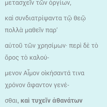
μετασχεῖν τῶν ὀργίων,
καὶ συνδιατρίψαντα τῷ θεῷ
πολλὰ μαθεῖν παρ’
αὐτοῦ τῶν χρησίμων· περὶ δὲ τὸ
ὄρος τὸ καλού-
μενον Αἷμον οἰκήσαντά τινα
χρόνον ἄφαντον γενέ-
σθαι,
καὶ τυχεῖν ἀθανάτων