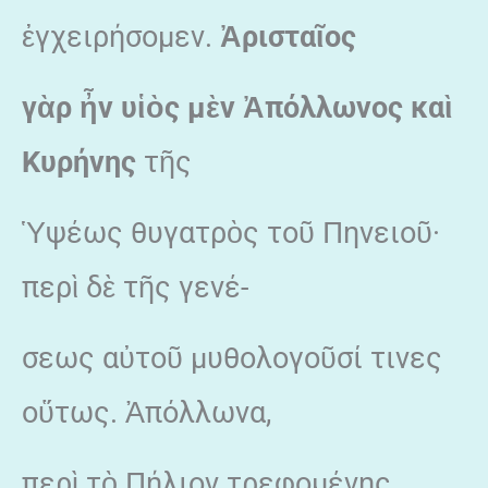
ἐγχειρήσομεν.
Ἀρισταῖος
γὰρ ἦν υἱὸς μὲν Ἀπόλλωνος καὶ
Κυρήνης
τῆς
Ὑψέως θυγατρὸς τοῦ Πηνειοῦ·
περὶ δὲ τῆς γενέ-
σεως αὐτοῦ μυθολογοῦσί τινες
οὕτως. Ἀπόλλωνα,
περὶ τὸ Πήλιον τρεφομένης