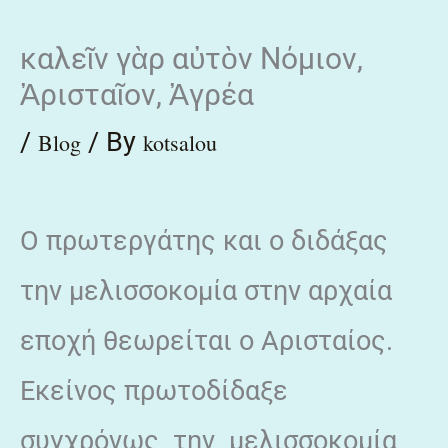
Skip
καλεῖν γὰρ αὐτὸν Νόμιον,
to
Ἀρισταῖον, Ἀγρέα
content
/
/ By
Blog
kotsalou
Ο πρωτεργάτης και ο διδάξας
την μελισσοκομία στην αρχαία
εποχή θεωρείται ο Αρισταίος.
Εκείνος πρωτοδίδαξε
συγχρόνως την μελισσοκομία