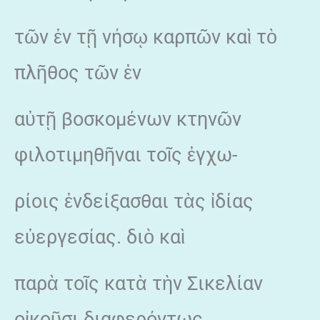
τῶν ἐν τῇ νήσῳ καρπῶν καὶ τὸ
πλῆθος τῶν ἐν
αὐτῇ βοσκομένων κτηνῶν
φιλοτιμηθῆναι τοῖς ἐγχω-
ρίοις ἐνδείξασθαι τὰς ἰδίας
εὐεργεσίας. διὸ καὶ
παρὰ τοῖς κατὰ τὴν Σικελίαν
οἰκοῦσι διαφερόντως