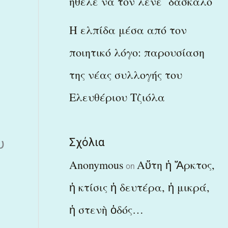
ήθελε να τον λένε δάσκαλο
Η ελπίδα μέσα από τον
ποιητικό λόγο: παρουσίαση
της νέας συλλογής του
Ελευθέριου Τζιόλα
Σχόλια
υ
Anonymous
Αὕτη ἡ Ἄρκτος,
on
ἡ κτίσις ἡ δευτέρα, ἡ μικρά,
ἡ στενὴ ὁδός…