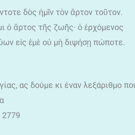
άντοτε δὸς ἡμῖν τὸν ἄρτον τοῦτον.
ἰμι ὁ ἄρτος τῆς ζωῆς· ὁ ἐρχόμενος
εύων εἰς ἐμὲ οὐ μὴ διψήσῃ πώποτε.
γίας, ας δούμε κι έναν λεξάριθμο πο
α
 2779