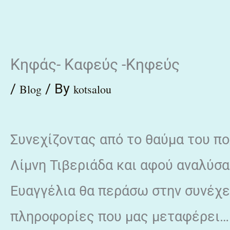
Skip
to
content
Κηφάς- Καφεύς -Κηφεύς
/
/ By
Blog
kotsalou
Συνεχίζοντας από το θαύμα του π
Λίμνη Τιβεριάδα και αφού αναλύσα
Ευαγγέλια θα περάσω στην συνέχει
πληροφορίες που μας μεταφέρει…