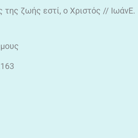
της ζωής εστί, ο Χριστός // ΙωάνΕ.
θμους
2163