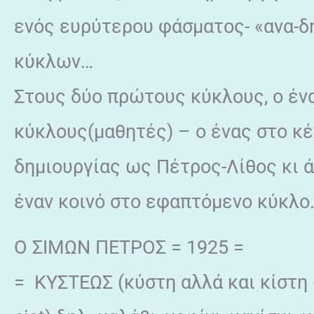
ενός ευρύτερου φάσματος- «ανα-δ
κύκλων…
Στους δύο πρώτους κύκλους, ο έν
κύκλους(μαθητές) – ο ένας στο κέ
δημιουργίας ως Πέτρος-Λίθος κι ά
έναν κοινό στο εφαπτόμενο κύκλο
Ο ΣΙΜΩΝ ΠΕΤΡΟΣ = 1925 =
= ΚΥΣΤΕΩΣ (κύστη αλλά και κίστη (λ