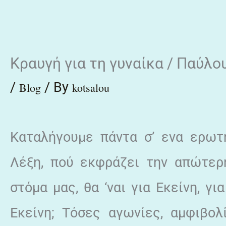
Skip
to
content
Κραυγή για τη γυναίκα / Παύλ
/
/ By
Blog
kotsalou
Καταλήγουμε πάντα σ’ ενα ερωτ
Λέξη, πού εκφράζει την απώτερη
στόμα μας, θα ‘ναι για Εκείνη, γ
Εκείνη; Τόσες αγωνίες, αμφιβολ