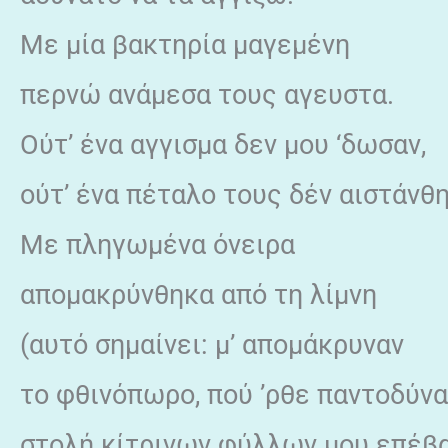
Με μία βακτηρία μαγεμένη
περνώ ανάμεσα τους αγευστα.
Ούτ’ ένα αγγισμα δεν μου ‘δωσαν,
ούτ’ ένα πέταλο τους δέν αιστάνθ
Με πληγωμένα όνειρα
απομακρύνθηκα από τη λίμνη
(αυτό σημαίνει: μ’ απομάκρυναν
το φθινόπωρο, πού ’ρθε παντοδύνα
στολή κίτρινων φύλλων μου επέβα