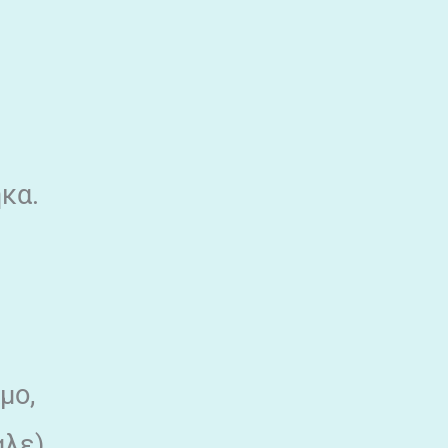
ηκα.
μο,
λε).