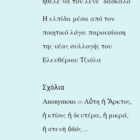
ήθελε να τον λένε δάσκαλο
Η ελπίδα μέσα από τον
ποιητικό λόγο: παρουσίαση
της νέας συλλογής του
Ελευθέριου Τζιόλα
Σχόλια
Anonymous
Αὕτη ἡ Ἄρκτος,
on
ἡ κτίσις ἡ δευτέρα, ἡ μικρά,
ἡ στενὴ ὁδός…