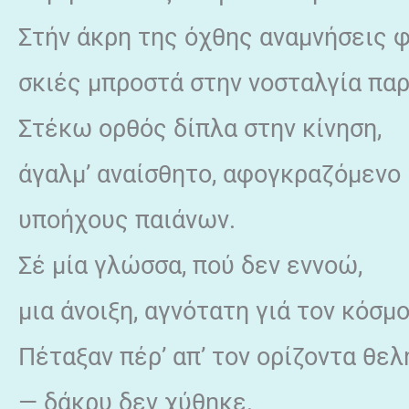
Στήν άκρη της όχθης αναμνήσεις
σκιές μπροστά στην νοσταλγία πα
Στέκω ορθός δίπλα στην κίνηση,
άγαλμ’ αναίσθητο, αφογκραζόμενο
υποήχους παιάνων.
Σέ μία γλώσσα, πού δεν εννοώ,
μια άνοιξη, αγνότατη γιά τον κόσμο
Πέταξαν πέρ’ απ’ τον ορίζοντα θελ
— δάκρυ δεν χύθηκε.