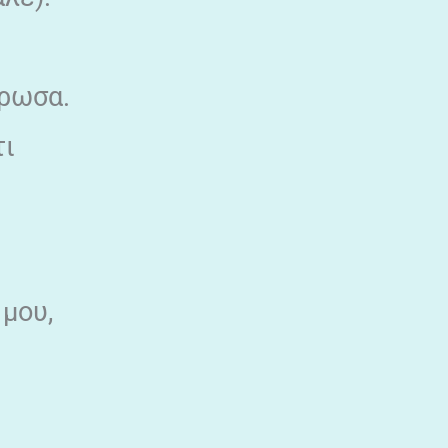
έρωσα.
τι
μου,