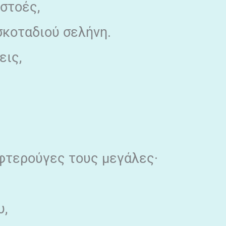
 στοές,
 σκοταδιού σελήνη.
εις,
 φτερούγες τους μεγάλες·
υ,