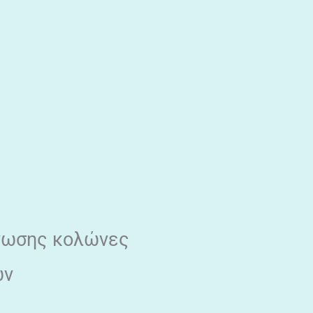
όνωσης κολώνες
ών