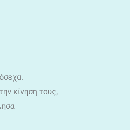
ρόσεχα.
ην κίνηση τους,
λησα