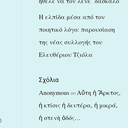
ήθελε να τον λένε δάσκαλο
Η ελπίδα μέσα από τον
ποιητικό λόγο: παρουσίαση
της νέας συλλογής του
Ελευθέριου Τζιόλα
Σχόλια
Anonymous
Αὕτη ἡ Ἄρκτος,
on
ἡ κτίσις ἡ δευτέρα, ἡ μικρά,
ἡ στενὴ ὁδός…
ό