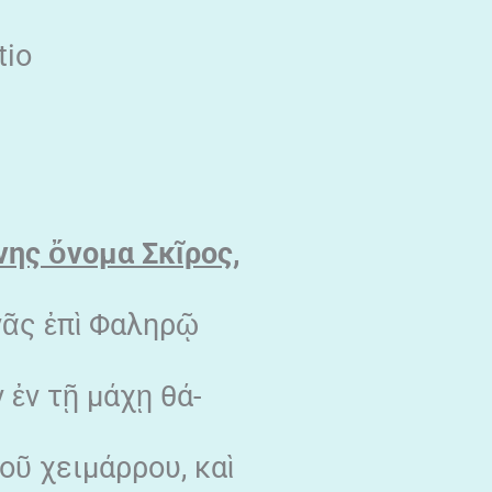
tio
νης
ὄνομα Σκ
ῖρος,
νᾶς ἐπὶ Φαληρῷ
 ἐν τῇ μάχῃ θά-
οῦ χειμάρρου, καὶ