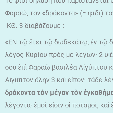
Το φίδι δηλαδή που παριστάνεται 
Φαραώ, τον «δράκοντα» (= φιδι) το
ΚΘ. 3 διαβάζουμε :
«ΕΝ τῷ ἔτει τῷ δωδεκάτῳ, ἐν τῷ δ
λόγος Κυρίου πρός με λέγων· 2 υἱ
σου ἐπὶ Φαραὼ βασιλέα Αἰγύπτου κα
Αἴγυπτον ὅλην 3 καὶ εἰπόν· τάδε λέ
δράκοντα τ
ὸ
ν μέγαν τ
ὸ
ν
ἐ
γκαθήμ
λέγοντα· ἐμοί εἰσιν οἱ ποταμοί, κα