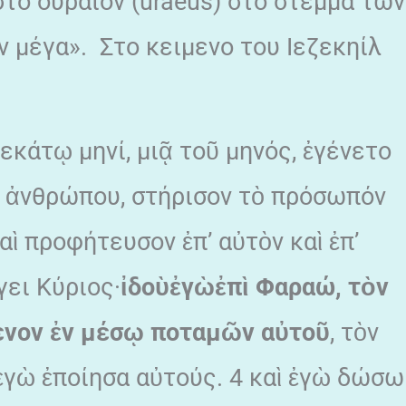
στο ουραίον (uraeus) στο στέμμα των
ν μέγα». Στο κειμενο του Ιεζεκηίλ
εκάτῳ μηνί, μιᾷ τοῦ μηνός, ἐγένετο
ὲ ἀνθρώπου, στήρισον τὸ πρόσωπόν
ὶ προφήτευσον ἐπ’ αὐτὸν καὶ ἐπ’
γει Κύριος·
ἰ
δο
ὺ
ἐ
γ
ὼ
ἐ
π
ὶ
Φαραώ, τ
ὸ
ν
ενον
ἐ
ν μέσ
ῳ
ποταμ
ῶ
ν α
ὐ
το
ῦ
, τὸν
ὶ ἐγὼ ἐποίησα αὐτούς. 4 καὶ ἐγὼ δώσω