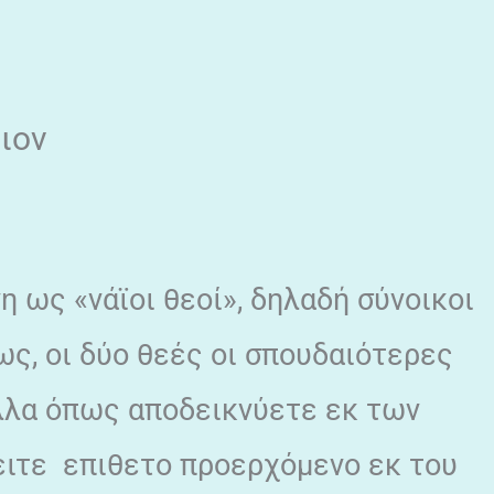
ιον
νη ως «νάϊοι θεοί», δηλαδή σύνοικοι
ως, οι δύο θεές οι σπουδαιότερες
αλλα όπως αποδεικνύετε εκ των
ειτε επιθετο προερχόμενο εκ του