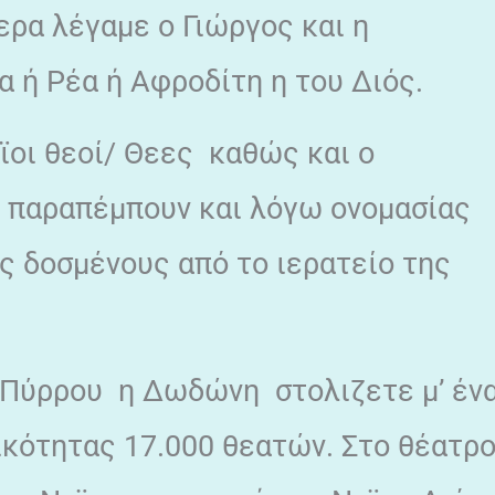
ερα λέγαμε ο Γιώργος και η
ρα ή Ρέα ή Αφροδίτη η του Διός.
ϊοι θεοί/ Θεες καθώς και ο
 παραπέμπουν και λόγω ονομασίας
ς δοσμένους από το ιερατείο της
υ Πύρρου η Δωδώνη στολιζετε μ’ έν
κότητας 17.000 θεατών. Στο θέατρ