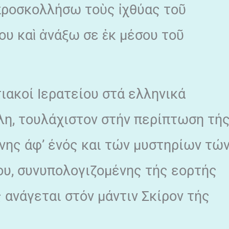
 προσκολλήσω τοὺς ἰχθύας τοῦ
υ καὶ ἀνάξω σε ἐκ μέσου τοῦ
ακοί Ιερατείου στά ελληνικά
λη, τουλάχιστον στήν περίπτωση τή
ης άφ’ ένός και τών μυστηρίων τώ
υ, συνυπολογιζομένης τής εορτής
 ανάγεται στόν μάντιν Σκίρον τής