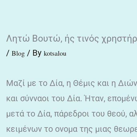
Skip
to
content
Λητώ Βουτώ, ής τινός χρηστήρ
/
/ By
Blog
kotsalou
Mαζί με το Δία, η Θέμις και η Διώ
και σύνναοι του Δία. Ήταν, επομέν
μετά το Δία, πάρεδροι του θεού, 
κειμένων το ονομα της μιας θεωρ