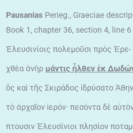
Pausanias
Perieg., Graeciae descrip
Book 1, chapter 36, section 4, line 6
Ἐλευσινίοις πολεμοῦσι πρὸς Ἐρε-
χθέα ἀνὴρ
μάντις
ἦλθεν
ἐκ Δωδώ
ὃς καὶ τῆς Σκιράδος ἱδρύσατο Ἀθη
τὸ ἀρχαῖον ἱερόν· πεσόντα δὲ αὐτὸν
πτουσιν Ἐλευσίνιοι πλησίον ποταμ