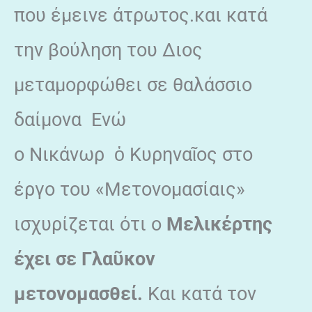
που έμεινε άτρωτος.και κατά
την βούληση του Διος
μεταμορφώθει σε θαλάσσιο
δαίμονα Ενώ
ο Νικάνωρ ὁ Κυρηναῖος στο
έργο του «Μετονομασίαις»
ισχυρίζεται ότι ο
Μελικέρτης
έχει σε Γλα
ῦ
κον
μετονομασθ
εί.
Και κατά τον