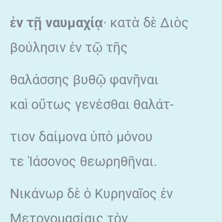
ἐ
ν τ
ῇ
ναυμαχί
ᾳ
· κατὰ δὲ Διὸς
βούλησιν ἐν τῷ τῆς
θαλάσσης βυθῷ φανῆναι
καὶ οὕτως γενέσθαι θαλάτ-
τιον δαίμονα ὑπὸ μόνου
τε Ἰάσονος θεωρηθῆναι.
Νικάνωρ δὲ ὁ Κυρηναῖος ἐν
Μετονομασίαις τὸν