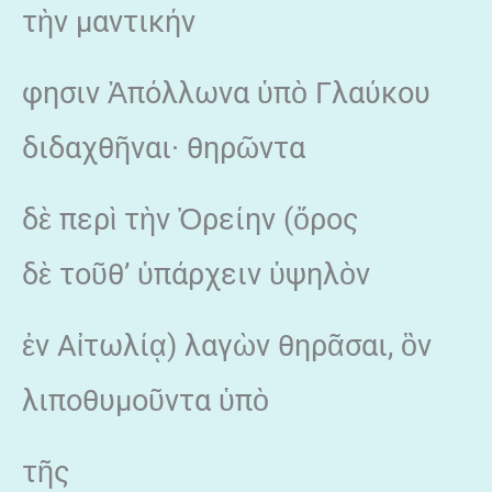
τὴν μαντικήν
φησιν Ἀπόλλωνα ὑπὸ Γλαύκου
διδαχθῆναι· θηρῶντα
δὲ περὶ τὴν Ὀρείην (ὄρος
δὲ τοῦθ’ ὑπάρχειν ὑψηλὸν
ἐν Αἰτωλίᾳ) λαγὼν θηρᾶσαι, ὃν
λιποθυμοῦντα ὑπὸ
τῆς