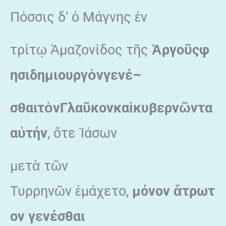
Πόσσις δ’ ὁ Μάγνης ἐν
τρίτῳ Ἀμαζονίδος τῆς
Ἀ
ργο
ῦ
ς
φ
ησι
δημιουργ
ὸ
ν
γενέ
–
σθαι
τ
ὸ
ν
Γλα
ῦ
κον
κα
ὶ
κυβερν
ῶ
ντα
α
ὐ
τήν
, ὅτε Ἰάσων
μετὰ τῶν
Τυρρηνῶν ἐμάχετο,
μόνον
ἄ
τρωτ
ον γενέσθαι