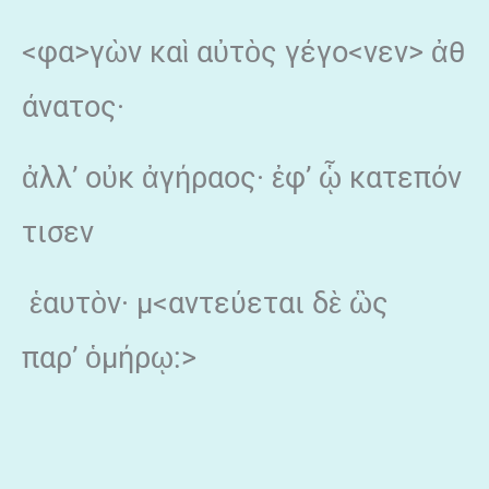
<φα>γὼν καὶ αὐτὸς γέγο<νεν> ἀθ
άνατος·
ἀλλ’ οὐκ ἀγήραος· ἐφ’ ᾧ κατεπόν
τισεν
ἑαυτὸν· μ<αντεύεται δὲ ὣς
παρ’ ὁμήρῳ:>