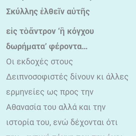
Σκύλλης
ἐ
λθε
ῖ
ν α
ὐ
τ
ῆ
ς
ε
ἰ
ς τ
ὸ
ἄ
ντρον ‘
ἢ
κόγχου
δωρήματα’ φέροντα…
Οι εκδοχές στους
Δειπνοσοφιστές δίνουν κι άλλες
ερμηνείες ως προς την
Αθανασία του αλλά και την
ιστορία του, ενώ δέχονται ότι