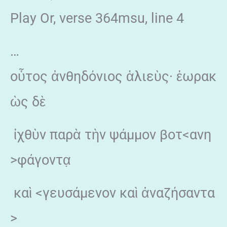
Play Or, verse 364msu, line 4
…
οὗτος ἀνθηδόνιος ἁλιεὺς· ἑωρακ
ὼς δὲ
ἰχθὺν παρὰ τὴν ψάμμον βοτ<ανη
>φάγοντα̣
καὶ <γευσάμενον καὶ ἀναζήσαντα
>