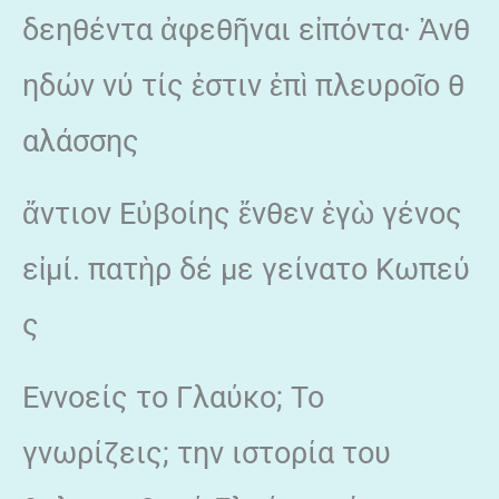
δεηθέντα ἀφεθῆναι εἰπόντα· Ἀνθ
ηδών νύ τίς ἐστιν ἐπὶ πλευροῖο θ
αλάσσης
ἄντιον Εὐβοίης ἔνθεν ἐγὼ γένος
εἰμί. πατὴρ δέ με γείνατο Κωπεύ
ς
Εννοείς το Γλαύκο; Το
γνωρίζεις; την ιστορία του