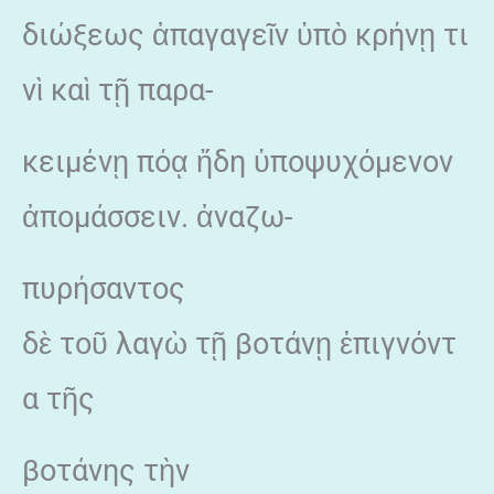
διώξεως ἀπαγαγεῖν ὑπὸ κρήνῃ τι
νὶ καὶ τῇ παρα-
κειμένῃ πόᾳ ἤδη ὑποψυχόμενον
ἀπομάσσειν. ἀναζω-
πυρήσαντος
δὲ τοῦ λαγὼ τῇ βοτάνῃ ἐπιγνόντ
α τῆς
βοτάνης τὴν