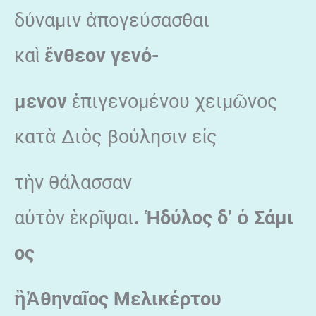
δύναμιν ἀπογεύσασθαι
καὶ
ἔ
νθεον γενό-
μενον
ἐπιγενομένου χειμῶνος
κατὰ Διὸς βούλησιν εἰς
τὴν θάλασσαν
αὑτὸν ἐκρῖψαι
.
Ἡ
δύλος
δ’
ὁ
Σάμι
ος
ἢ
Ἀ
θηνα
ῖ
ος Μελικέρτου