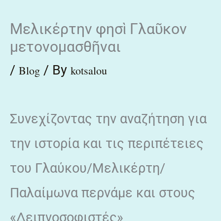
Skip
Μελικέρτην φησὶ Γλαῦκον
to
μετονομασθῆναι
content
/
/ By
Blog
kotsalou
Συνεχίζοντας την αναζήτηση για
την ιστορία και τις περιπέτειες
του Γλαύκου/Μελικέρτη/
Παλαίμωνα περνάμε και στους
«Δειπνοσοφιστές»