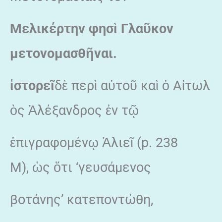
Μελικέρτην φησ
ὶ
Γλα
ῦ
κον
μετονομασθ
ῆ
ναι.
ἱ
στορε
ῖ
δὲ περὶ αὐτοῦ καὶ ὁ Αἰτωλ
ὸς Ἀλέξανδρος ἐν τῷ
ἐπιγραφομένῳ Ἁλιεῖ (p. 238
M), ὡς ὅτι ‘γευσάμενος
βοτάνης’ κατεποντώθη,