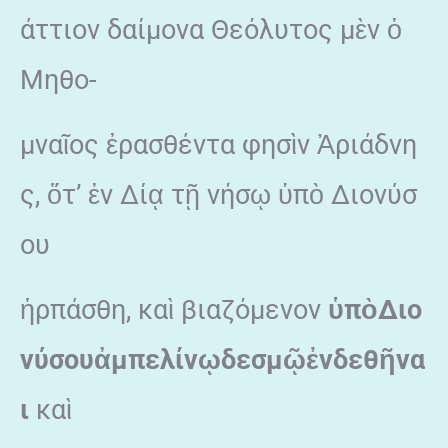
άττιον δαίμονα Θεόλυτος μὲν ὁ
Μηθο-
μναῖος ἐρασθέντα φησὶν Ἀριάδνη
ς, ὅτ’ ἐν Δίᾳ τῇ νήσῳ ὑπὸ Διονύσ
ου
ἡρπάσθη, καὶ βιαζόμενον
ὑ
π
ὸ
Διο
νύσου
ἀ
μπελίν
ῳ
δεσμ
ῷ
ἐ
νδεθ
ῆ
να
ι
καὶ