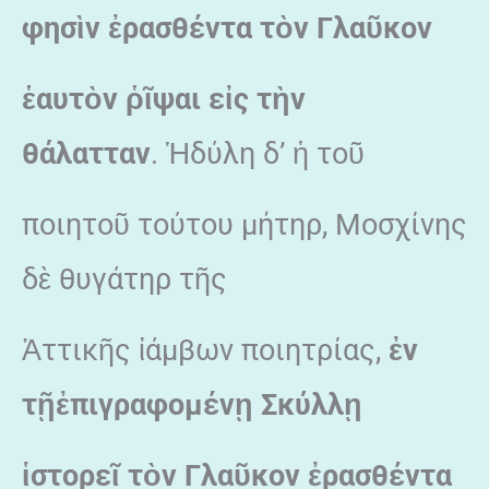
φησ
ὶ
ν
ἐ
ρασθέντα τ
ὸ
ν Γλα
ῦ
κον
ἑ
αυτ
ὸ
ν
ῥῖ
ψαι ε
ἰ
ς τ
ὴ
ν
θάλατταν
. Ἡδύλη δ’ ἡ τοῦ
ποιητοῦ τούτου μήτηρ, Μοσχίνης
δὲ θυγάτηρ τῆς
Ἀττικῆς ἰάμβων ποιητρίας,
ἐ
ν
τ
ῇ
ἐ
πιγραφομέν
ῃ
Σκύλλ
ῃ
ἱ
στορε
ῖ
τ
ὸ
ν Γλα
ῦ
κον
ἐ
ρασθέντα