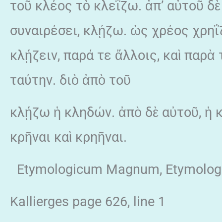
τοῦ κλέος τὸ κλεΐζω. ἀπ’ αὐτοῦ δὲ 
συναιρέσει, κλῄζω. ὡς χρέος χρηΐ
κλῄζειν, παρά τε ἄλλοις, καὶ παρὰ
ταύτην. διὸ ἀπὸ τοῦ
κλῄζω ἡ κληδών. ἀπὸ δὲ αὐτοῦ, ἡ 
κρῆναι καὶ κρηῆναι.
Etymologicum Magnum, Etymolo
Kallierges page 626, line 1