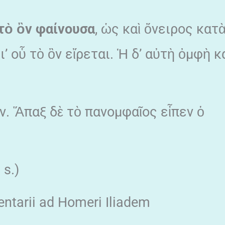
τὸ
ὂν
φαίνουσα
, ὡς καὶ ὄνειρος κατ
δι’ οὗ τὸ ὂν εἴρεται. Ἡ δ’ αὐτὴ ὀμφὴ κ
ν. Ἅπαξ δὲ τὸ πανομφαῖος εἶπεν ὁ
 s.)
mentarii ad Homeri Iliadem