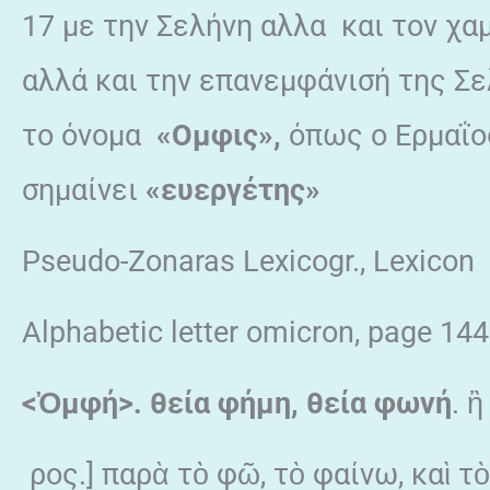
17 με την Σελήνη αλλα και τον χα
αλλά και την επανεμφάνισή της Σε
το όνομα
«Ομφις»,
όπως ο Ερμαΐος
σημαίνει
«ευεργέτης»
Pseudo-Zonaras Lexicogr., Lexicon
Alphabetic letter omicron, page 1448
<Ὀμφή
>. θεία
φήμη
, θεία
φωνή
. ἢ
ρος.] παρὰ τὸ φῶ, τὸ φαίνω, καὶ τὸ