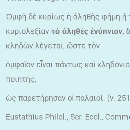
Ὀμφὴ δὲ κυρίως ἡ ἀληθὴς φήμη ἡ
κυριολεξίαν
τὸ
ἀληθὲς ἐνύπνιον
, 
κληδὼν λέγεται, ὥστε τὸν
ὀμφαῖον εἶναι πάντως καὶ κληδόνιο
ποιητής,
ὡς παρετήρησαν οἱ παλαιοί. (v. 251
Eustathius Philol., Scr. Eccl., Com