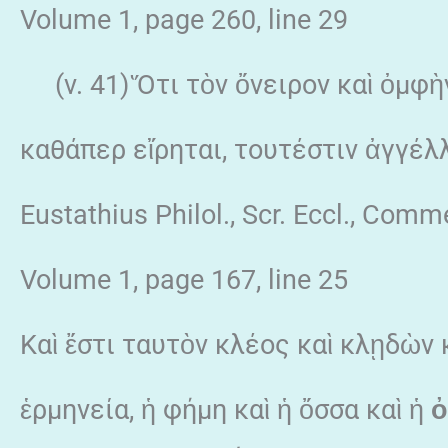
Volume 1, page 260, line 29
(v. 41) Ὅτι τὸν ὄνειρον καὶ ὀμφὴν 
καθάπερ εἴρηται, τουτέστιν ἀγγέλ
Eustathius Philol., Scr. Eccl., Co
Volume 1, page 167, line 25
Καὶ ἔστι ταυτὸν κλέος καὶ κλῃδὼν 
ἑρμηνεία, ἡ φήμη καὶ ἡ ὄσσα καὶ ἡ