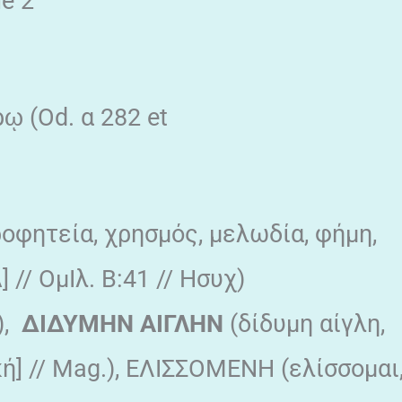
ne 2
ῳ (Od. α 282 et
οφητεία, χρησμός, μελωδία, φήμη,
 // ΟμΙλ. Β:41 // Ησυχ)
),
ΔΙΔΥΜΗΝ ΑΙΓΛΗΝ
(δίδυμη αίγλη,
ή] // Mag.), ΕΛΙΣΣΟΜΕΝΗ (ελίσσομαι