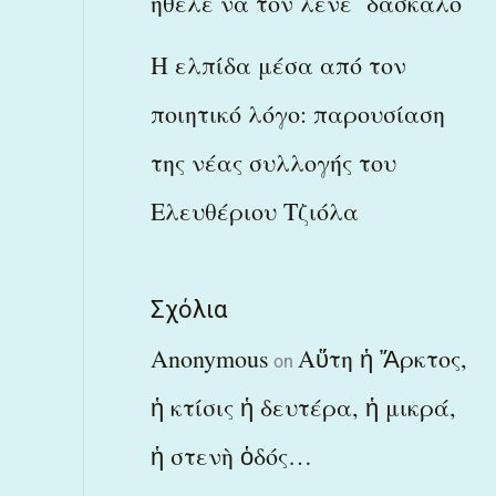
ήθελε να τον λένε δάσκαλο
Η ελπίδα μέσα από τον
ποιητικό λόγο: παρουσίαση
της νέας συλλογής του
Ελευθέριου Τζιόλα
Σχόλια
Anonymous
Αὕτη ἡ Ἄρκτος,
on
ἡ κτίσις ἡ δευτέρα, ἡ μικρά,
ἡ στενὴ ὁδός…