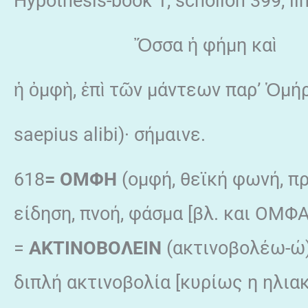
Hypothesis-book 1, scholion 399, li
Ὄσσα ἡ φήμη καὶ
ἡ ὀμφὴ, ἐπὶ τῶν μάντεων παρ’ Ὁμήρ
saepius alibi)· σήμαινε.
618
= ΟΜΦΗ
(ομφή, θεϊκή φωνή, πρ
είδηση, πνοή, φάσμα [βλ. και ΟΜΦΑ]
=
ΑΚΤΙΝΟΒΟΛΕΙΝ
(ακτινοβολέω-ώ
διπλή ακτινοβολία [κυρίως η ηλιακ