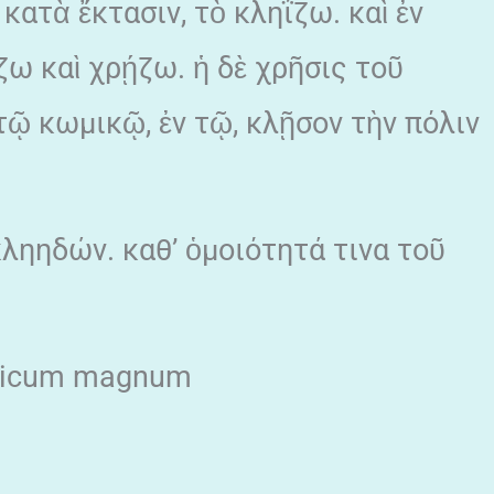
κατὰ ἔκτασιν, τὸ κληΐζω. καὶ ἐν
ζω καὶ χρῄζω. ἡ δὲ χρῆσις τοῦ
 τῷ κωμικῷ, ἐν τῷ, κλῇσον τὴν πόλιν
κληηδών. καθ’ ὁμοιότητά τινα τοῦ
gicum magnum