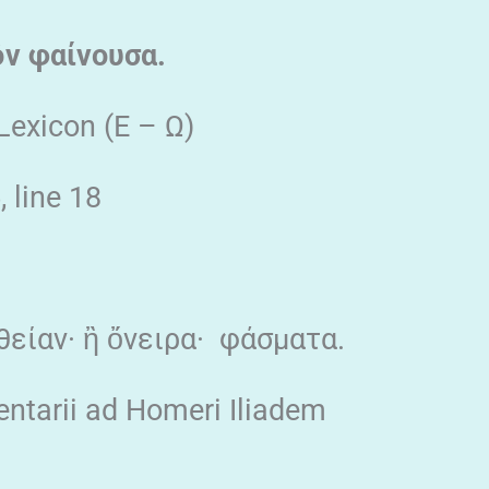
ὂν φαίνουσα.
 Lexicon (Ε – Ω)
 line 18
είαν· ἢ ὄνειρα· φάσματα.
mentarii ad Homeri Iliadem