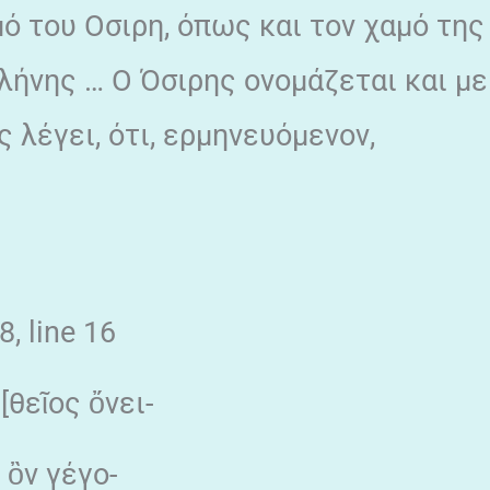
μό του Οσιρη, όπως και τον χαμό της
λήνης … Ο Όσιρης ονομάζεται και με
 λέγει, ότι, ερμηνευόμενον,
, line 16
 [θεῖος ὄνει-
 ὂν γέγο-