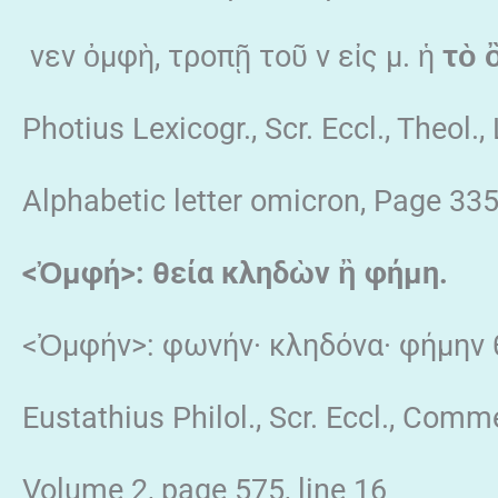
νεν ὀμφὴ, τροπῇ τοῦ ν εἰς μ. ἡ
τὸ 
Photius Lexicogr., Scr. Eccl., Theol.,
Alphabetic letter omicron, Page 335,
<Ὀμφή>: θεία κληδὼν ἢ φήμη.
<Ὀμφήν>: φωνήν· κληδόνα· φήμην θ
Eustathius Philol., Scr. Eccl., Com
Volume 2, page 575, line 16