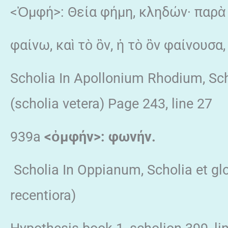
<Ὀμφή>: Θεία φήμη, κληδών· παρὰ 
φαίνω, καὶ τὸ ὂν, ἡ τὸ ὂν φαίνουσα
Scholia In Apollonium Rhodium, Sch
(scholia vetera) Page 243, line 27
939a
<
ὀμφήν
>: φωνήν
.
Scholia In Oppianum, Scholia et glos
recentiora)