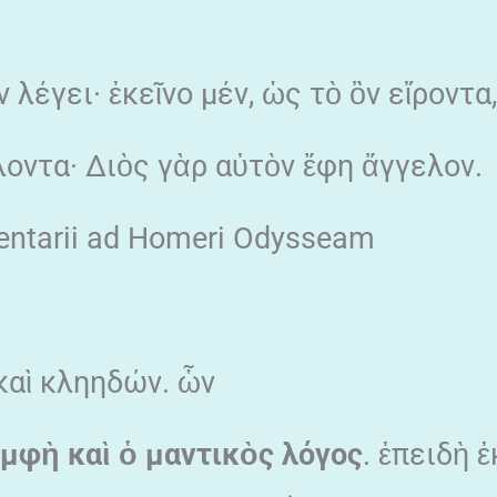
λέγει· ἐκεῖνο μέν, ὡς τὸ ὂν εἴροντα,
λοντα· Διὸς γὰρ αὐτὸν ἔφη ἄγγελον.
mmentarii ad Homeri Odysseam
καὶ κληηδών. ὧν
ὀμφὴ
καὶ
ὁ
μαντικὸς
λόγος
. ἐπειδὴ ἐ