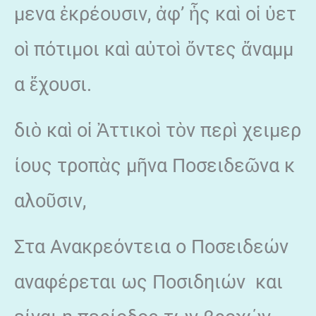
μενα ἐκρέουσιν, ἀφ’ ἧς καὶ οἱ ὑετ
οὶ πότιμοι καὶ αὐτοὶ ὄντες ἄναμμ
α ἔχουσι.
διὸ καὶ οἱ Ἀττικοὶ τὸν περὶ χειμερ
ίους τροπὰς μῆνα Ποσειδεῶνα κ
αλοῦσιν,
Στα Ανακρεόντεια ο Ποσειδεών
αναφέρεται ως Ποσιδηιών και