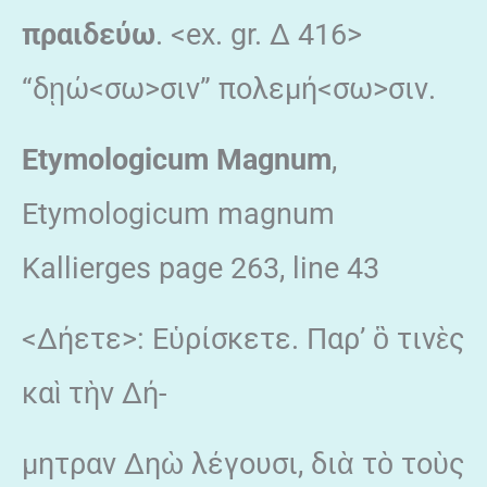
πραιδεύω
. <ex. gr. Δ 416>
“δῃώ<σω>σιν” πολεμή<σω>σιν.
Etymologicum Magnum
,
Etymologicum magnum
Kallierges page 263, line 43
<Δήετε>: Εὑρίσκετε. Παρ’ ὃ τινὲς
καὶ τὴν Δή-
μητραν Δηὼ λέγουσι, διὰ τὸ τοὺς