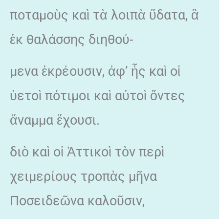
ποταμοὺς καὶ τὰ λοιπὰ ὕδατα, ἃ
ἐκ θαλάσσης διηθού-
μενα ἐκρέουσιν, ἀφ’ ἧς καὶ οἱ
ὑετοὶ πότιμοι καὶ αὐτοὶ ὄντες
ἄναμμα ἔχουσι.
διὸ καὶ οἱ Ἀττικοὶ τὸν περὶ
χειμερίους τροπὰς μῆνα
Ποσειδεῶνα καλοῦσιν,