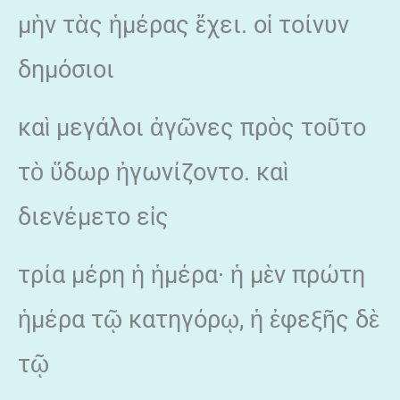
μὴν τὰς ἡμέρας ἔχει. οἱ τοίνυν
δημόσιοι
καὶ μεγάλοι ἀγῶνες πρὸς τοῦτο
τὸ ὕδωρ ἠγωνίζοντο. καὶ
διενέμετο εἰς
τρία μέρη ἡ ἡμέρα· ἡ μὲν πρώτη
ἡμέρα τῷ κατηγόρῳ, ἡ ἐφεξῆς δὲ
τῷ