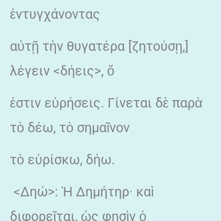
ἐντυγχάνοντας
αὐτῇ τὴν θυγατέρα [ζητούσῃ,]
λέγειν <δήεις>, ὅ
ἐστιν εὑρήσεις. Γίνεται δὲ παρὰ
τὸ δέω, τὸ σημαῖνον
τὸ εὑρίσκω, δήω.
<Δηώ>: Ἡ Δημήτηρ· καὶ
διφορεῖται, ὡς φησὶν ὁ