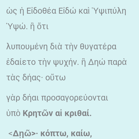
ὡς ἡ Εἰδοθέα Εἰδώ καὶ Ὑψιπύλη
Ὑψώ. ἢ ὅτι
λυπουμένη διὰ τὴν θυγατέρα
ἐδαίετο τὴν ψυχήν. ἢ Δηώ παρὰ
τὰς δήας· οὕτω
γὰρ δήαι προσαγορεύονται
ὑπὸ
Κρητῶν αἱ κριθαί.
<
Δῃῶ>· κόπτω, καίω,