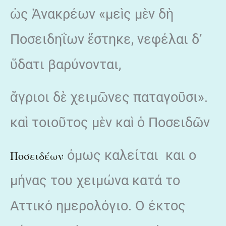
ὡς Ἀνακρέων «μεὶς μὲν δὴ
Ποσειδηΐων ἕστηκε, νεφέλαι δ’
ὕδατι βαρύνονται,
ἄγριοι δὲ χειμῶνες παταγοῦσι».
καὶ τοιοῦτος μὲν καὶ ὁ Ποσειδῶν
όμως καλείται και ο
Ποσειδέων
μήνας του χειμώνα κατά το
Αττικό ημερολόγιο. Ο έκτος