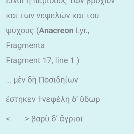
είναι η περίοδος των βροχών
και των νεφελών και του
ψύχους (
Anacreon
Lyr.,
Fragmenta
Fragment 17, line 1 )
… μὲν δὴ Ποσιδηίων
ἕστηκεν †νεφέλη δ’ ὕδωρ
< > βαρὺ δ’ ἄγριοι