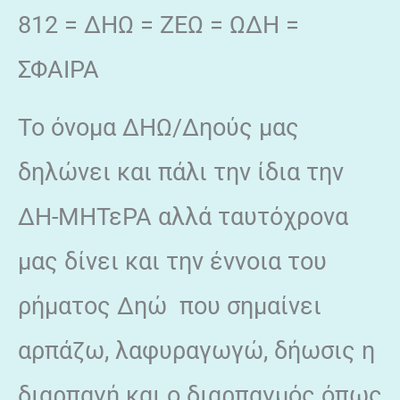
812 = ΔΗΩ = ΖΕΩ = ΩΔΗ =
ΣΦΑΙΡΑ
Το όνομα ΔΗΩ/Δηούς μας
δηλώνει και πάλι την ίδια την
ΔΗ-ΜΗΤεΡΑ αλλά ταυτόχρονα
μας δίνει και την έννοια του
ρήματος Δηώ που σημαίνει
αρπάζω, λαφυραγωγώ, δήωσις η
διαρπαγή και ο διαρπαγμός όπως