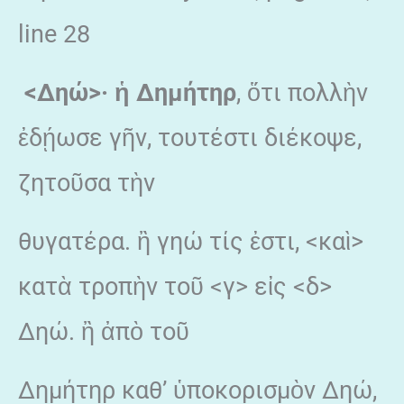
line 28
<Δηώ>· ἡ Δημήτηρ
, ὅτι πολλὴν
ἐδῄωσε γῆν, τουτέστι διέκοψε,
ζητοῦσα τὴν
θυγατέρα. ἢ γηώ τίς ἐστι, <καὶ>
κατὰ τροπὴν τοῦ <γ> εἰς <δ>
Δηώ. ἢ ἀπὸ τοῦ
Δημήτηρ καθ’ ὑποκορισμὸν Δηώ,