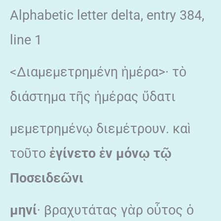
Alphabetic letter delta, entry 384,
line 1
<Διαμεμετρημένη ἡμέρα>· τὸ
διάστημα τῆς ἡμέρας ὕδατι
μεμετρημένῳ διεμέτρουν. καὶ
τοῦτο
ἐγίνετο ἐν μόνῳ τῷ
Ποσειδεῶνι
μηνί
· βραχυτάτας γὰρ οὗτος ὁ