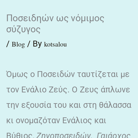
Skip
Ποσειδηών ως νόμιμος
to
σύζυγος
content
/
/ By
Blog
kotsalou
Όμως ο Ποσειδών ταυτίζεται με
τον Ενάλιο Ζεύς. Ο Ζευς άπλωνε
την εξουσία του και στη θάλασσα
κι ονομαζόταν Ενάλιος και
Βύθιος,
Zηνοποσειδών, Γαιάοχος