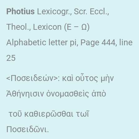
Photius
Lexicogr., Scr. Eccl.,
Theol., Lexicon (Ε – Ω)
Alphabetic letter pi, Page 444, line
25
<Ποσειδεών>: καὶ οὗτος μὴν
Ἀθήνηισιν ὀνομασθεὶς ἀπὸ
τοῦ καθιερῶσθαι τωῖ
Ποσειδῶνι.