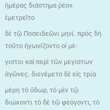
ἡμέρας διάστημα ῥέον.
ἐμετρεῖτο
δὲ τῷ Ποσειδεῶνι μηνί. πρὸς δὴ
τοῦτο ἠγωνίζοντο οἱ μέ-
γιστοι καὶ περὶ τῶν μεγίστων
ἀγῶνες. διενέμετο δὲ εἰς τρία
μέρη τὸ ὕδωρ, τὸ μὲν τῷ
διώκοντι τὸ δὲ τῷ φεύγοντι, τὸ