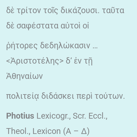
δὲ τρίτον τοῖς δικάζουσι. ταῦτα
δὲ σαφέστατα αὐτοὶ οἱ
ῥήτορες δεδηλώκασιν …
<Ἀριστοτέλης> δ’ ἐν τῇ
Ἀθηναίων
πολιτείᾳ διδάσκει περὶ τούτων.
Photius
Lexicogr., Scr. Eccl.,
Theol., Lexicon (Α – Δ)