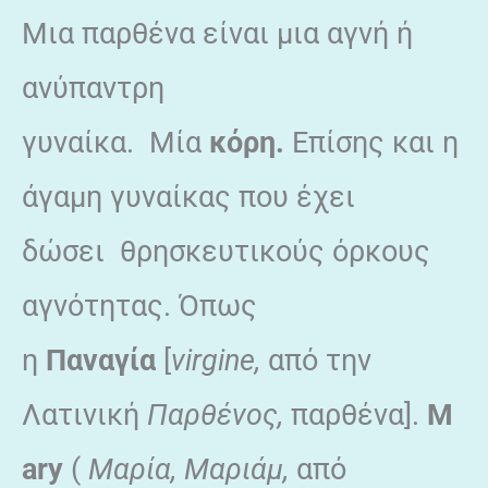
Μια παρθένα είναι μια αγνή ή
ανύπαντρη
γυναίκα. Μία
κόρη.
Επίσης και η
άγαμη γυναίκας που έχει
δώσει θρησκευτικούς όρκους
αγνότητας. Όπως
η
Παναγία
[
virgine,
από την
Λατινική
Παρθένος,
παρθένα].
M
ary
(
Μαρία, Μαριάμ,
από