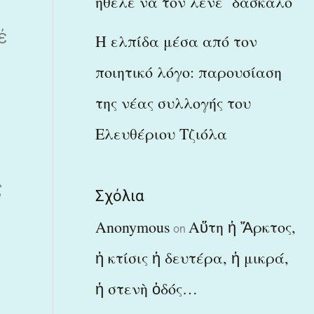
ήθελε να τον λένε δάσκαλο
έ
Η ελπίδα μέσα από τον
ποιητικό λόγο: παρουσίαση
της νέας συλλογής του
Ελευθέριου Τζιόλα
ς
Σχόλια
Anonymous
Αὕτη ἡ Ἄρκτος,
on
ἡ κτίσις ἡ δευτέρα, ἡ μικρά,
ἡ στενὴ ὁδός…