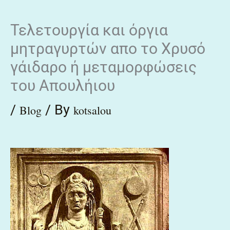
Skip
Τελετουργία και όργια
to
μητραγυρτών απο το Χρυσό
content
γάιδαρο ή μεταμορφώσεις
του Απουλήιου
/
/ By
Blog
kotsalou