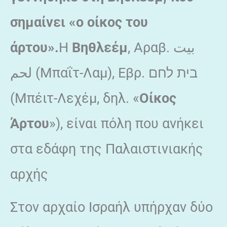
σημαίνει «ο οίκος του
άρτου».
Η
Βηθλεέμ
, Αραβ. بيت
لحم (Μπαΐτ-Λαμ), Εβρ. בית לחם‎‎
(Μπέιτ-Λεχέμ, δηλ. «
Οίκος
Άρτου
»), είναι πόλη που ανήκει
στα εδάφη της Παλαιστινιακής
αρχής
Στον αρχαίο Ισραήλ υπήρχαν δύο