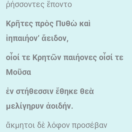
ῥήσσοντες ἕποντο
Κρῆτες πρὸς Πυθὼ καὶ
ἰηπαιήον’ ἄειδον,
οἷοί τε Κρητῶν παιήονες οἷσί τε
Μοῦσα
ἐν στήθεσσιν ἔθηκε θεὰ
μελίγηρυν ἀοιδήν.
ἄκμητοι δὲ λόφον προσέβαν