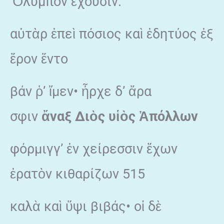
Ὄλυμπον ἔχουσιν.
αὐτὰρ ἐπεὶ πόσιος καὶ ἐδητύος ἐξ
ἔρον ἕντο
βάν ῥ’ ἴμεν• ἦρχε δ’ ἄρα
σφιν
ἄναξ Διὸς υἱὸς Ἀπόλλων
φόρμιγγ’ ἐν χείρεσσιν ἔχων
ἐρατὸν κιθαρίζων 515
καλὰ καὶ ὕψι βιβάς• οἱ δὲ