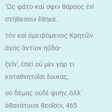
Ὣς φάτο καί σφιν θάρσος ἐνὶ
στήθεσσιν ἔθηκε.
τὸν καὶ ἀμειβόμενος Κρητῶν
ἀγὸς ἀντίον ηὔδα•
ξεῖν’, ἐπεὶ οὐ μὲν γάρ τι
καταθνητοῖσι ἔοικας,
οὐ δέμας οὐδὲ φυήν, ἀλλ’
ἀθανάτοισι θεοῖσιν, 465