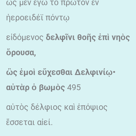
ὡς μὲν ἐγὼ τὸ πρῶτον ἐν
ἠεροειδέϊ πόντῳ
εἰδόμενος
δελφῖνι θοῆς ἐπὶ νηὸς
ὄρουσα,
ὣς ἐμοὶ εὔχεσθαι Δελφινίῳ•
αὐτὰρ ὁ βωμὸς
495
αὐτὸς δέλφιος καὶ ἐπόψιος
ἔσσεται αἰεί.