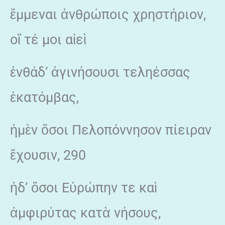
ἔμμεναι ἀνθρώποις χρηστήριον,
οἵ τέ μοι αἰεὶ
ἐνθάδ’ ἀγινήσουσι τεληέσσας
ἑκατόμβας,
ἠμὲν ὅσοι Πελοπόννησον πίειραν
ἔχουσιν, 290
ἠδ’ ὅσοι Εὐρώπην τε καὶ
ἀμφιρύτας κατὰ νήσους,