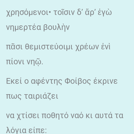
χρησόμενοι• τοῖσιν δ’ ἄρ’ ἐγὼ
νημερτέα βουλὴν
πᾶσι θεμιστεύοιμι χρέων ἐνὶ
πίονι νηῷ.
Εκεί ο αφέντης Φοίβος έκρινε
πως ταιριάζει
να χτίσει ποθητό ναό κι αυτά τα
λόγια είπε: