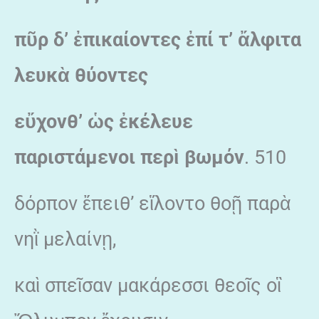
πῦρ δ’ ἐπικαίοντες ἐπί τ’ ἄλφιτα
λευκὰ θύοντες
εὔχονθ’ ὡς ἐκέλευε
παριστάμενοι περὶ βωμόν
. 510
δόρπον ἔπειθ’ εἵλοντο θοῇ παρὰ
νηῒ μελαίνῃ,
καὶ σπεῖσαν μακάρεσσι θεοῖς οἳ