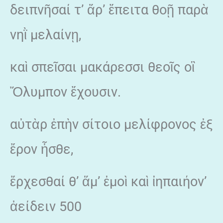
δειπνῆσαί τ’ ἄρ’ ἔπειτα θοῇ παρὰ
νηῒ μελαίνῃ,
καὶ σπεῖσαι μακάρεσσι θεοῖς οἳ
Ὄλυμπον ἔχουσιν.
αὐτὰρ ἐπὴν σίτοιο μελίφρονος ἐξ
ἔρον ἧσθε,
ἔρχεσθαί θ’ ἅμ’ ἐμοὶ καὶ ἰηπαιήον’
ἀείδειν 500