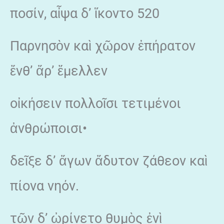
ποσίν, αἶψα δ’ ἵκοντο 520
Παρνησὸν καὶ χῶρον ἐπήρατον
ἔνθ’ ἄρ’ ἔμελλεν
οἰκήσειν πολλοῖσι τετιμένοι
ἀνθρώποισι•
δεῖξε δ’ ἄγων ἄδυτον ζάθεον καὶ
πίονα νηόν.
τῶν δ’ ὠρίνετο θυμὸς ἐνὶ