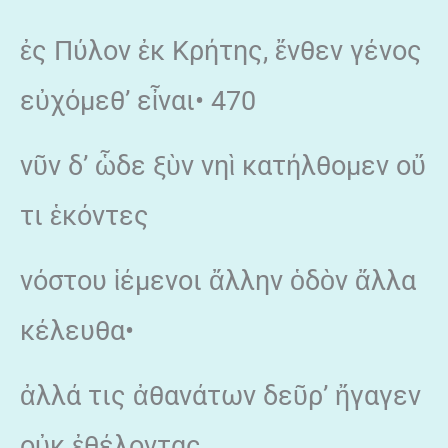
ἐς Πύλον ἐκ Κρήτης, ἔνθεν γένος
εὐχόμεθ’ εἶναι• 470
νῦν δ’ ὧδε ξὺν νηὶ κατήλθομεν οὔ
τι ἑκόντες
νόστου ἱέμενοι ἄλλην ὁδὸν ἄλλα
κέλευθα•
ἀλλά τις ἀθανάτων δεῦρ’ ἤγαγεν
οὐκ ἐθέλοντας.