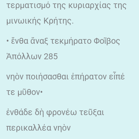
τερματισμό της κυριαρχίας της
μινωικής Κρήτης.
• ἔνθα ἄναξ τεκμήρατο Φοῖβος
Ἀπόλλων 285
νηὸν ποιήσασθαι ἐπήρατον εἶπέ
τε μῦθον•
ἐνθάδε δὴ φρονέω τεῦξαι
περικαλλέα νηὸν