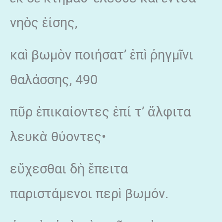
νηὸς ἐίσης,
καὶ βωμὸν ποιήσατ’ ἐπὶ ῥηγμῖνι
θαλάσσης, 490
πῦρ ἐπικαίοντες ἐπί τ’ ἄλφιτα
λευκὰ θύοντες•
εὔχεσθαι δὴ ἔπειτα
παριστάμενοι περὶ βωμόν.