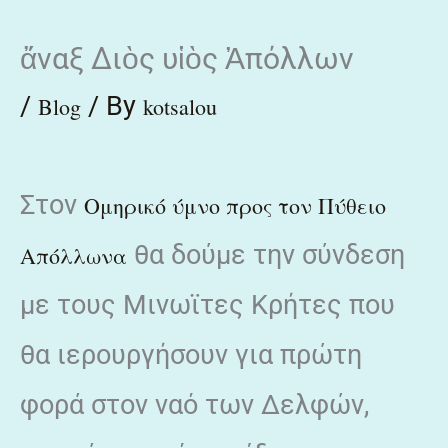
Skip
ἄναξ Διὸς υἱὸς Ἀπόλλων
to
content
/
/ By
Blog
kotsalou
Στον
Ομηρικό ύμνο προς τον Πύθειο
θα δούμε την σύνδεση
Απόλλωνα
με τους Μινωϊτες Κρήτες που
θα ιερουργήσουν για πρώτη
φορά στον ναό των Δελφών,