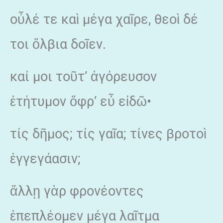
οὖλέ τε καὶ μέγα χαῖρε, θεοὶ δέ
τοι ὄλβια δοῖεν.
καί μοι τοῦτ’ ἀγόρευσον
ἐτήτυμον ὄφρ’ εὖ εἰδῶ•
τίς δῆμος; τίς γαῖα; τίνες βροτοὶ
ἐγγεγάασιν;
ἄλλῃ γὰρ φρονέοντες
ἐπεπλέομεν μέγα λαῖτμα