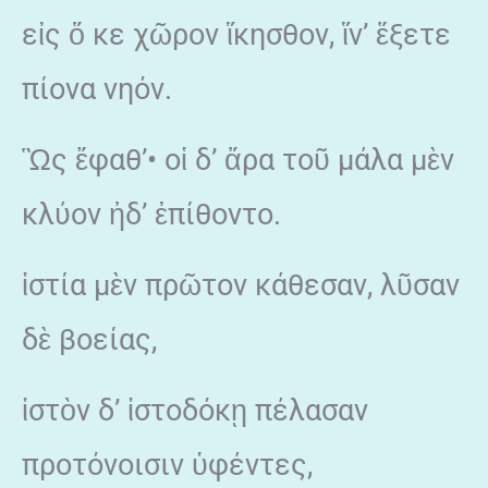
εἰς ὅ κε χῶρον ἵκησθον, ἵν’ ἕξετε
πίονα νηόν.
Ὣς ἔφαθ’• οἱ δ’ ἄρα τοῦ μάλα μὲν
κλύον ἠδ’ ἐπίθοντο.
ἱστία μὲν πρῶτον κάθεσαν, λῦσαν
δὲ βοείας,
ἱστὸν δ’ ἱστοδόκῃ πέλασαν
προτόνοισιν ὑφέντες,