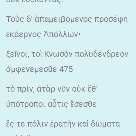
Τοὺς δ’ ἀπαμειβόμενος προσέφη
ἑκάεργος Ἀπόλλων•
ξεῖνοι, τοὶ Κνωσὸν πολυδένδρεον
ἀμφενεμεσθε 475
τὸ πρίν, ἀτὰρ νῦν οὐκ ἔθ’
ὑπότροποι αὖτις ἔσεσθε
ἔς τε πόλιν ἐρατὴν καὶ δώματα