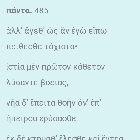
πάντα.
485
ἀλλ’ ἄγεθ’ ὡς ἂν ἐγὼ εἴπω
πείθεσθε τάχιστα•
ἱστία μὲν πρῶτον κάθετον
λύσαντε βοείας,
νῆα δ’ ἔπειτα θοὴν ἀν’ ἐπ’
ἠπείρου ἐρύσασθε,
ἐκ δὲ κτήμαθ’ ἕλεσθε καὶ ἔντεα