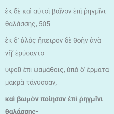
ἐκ δὲ καὶ αὐτοὶ βαῖνον ἐπὶ ῥηγμῖνι
θαλάσσης, 505
ἐκ δ’ ἁλὸς ἤπειρον δὲ θοὴν ἀνὰ
νῆ’ ἐρύσαντο
ὑψοῦ ἐπὶ ψαμάθοις, ὑπὸ δ’ ἕρματα
μακρὰ τάνυσσαν,
καὶ βωμὸν ποίησαν ἐπὶ ῥηγμῖνι
θαλάσσης•