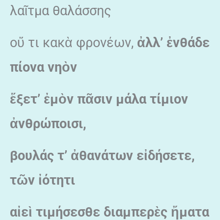
λαῖτμα θαλάσσης
οὔ τι κακὰ φρονέων,
ἀλλ’ ἐνθάδε
πίονα νηὸν
ἕξετ’ ἐμὸν πᾶσιν μάλα τίμιον
ἀνθρώποισι,
βουλάς τ’ ἀθανάτων εἰδήσετε,
τῶν ἰότητι
αἰεὶ τιμήσεσθε διαμπερὲς ἤματα