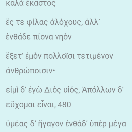
καλὰ ἕκαστος
ἔς τε φίλας ἀλόχους, ἀλλ’
ἐνθάδε πίονα νηὸν
ἕξετ’ ἐμὸν πολλοῖσι τετιμένον
ἀνθρώποισιν•
εἰμὶ δ’ ἐγὼ Διὸς υἱός, Ἀπόλλων δ’
εὔχομαι εἶναι, 480
ὑμέας δ’ ἤγαγον ἐνθάδ’ ὑπὲρ μέγα