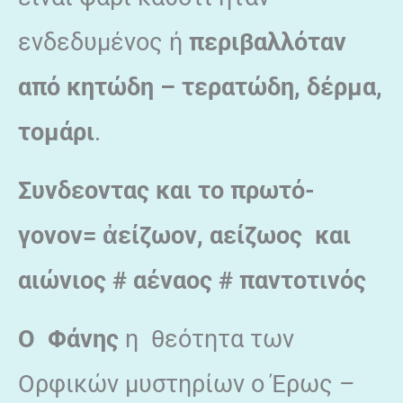
ενδεδυμένος ή
περιβαλλόταν
από κητώδη – τερατώδη, δέρμα,
τομάρι
.
Συνδεοντας και το πρωτό-
γονον
=
ἀείζωον, αείζωος και
αιώνιος # αέναος # παντοτινός
Ο Φάνης
η θεότητα των
Ορφικών μυστηρίων ο Έρως –