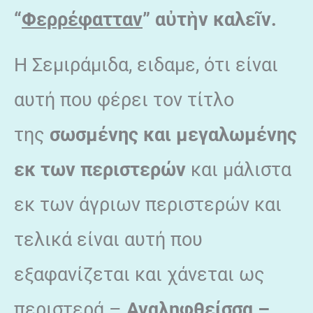
“
Φερρέφατταν
” α
ὐτ
ὴν καλε
ῖν.
Η Σεμιράμιδα, ειδαμε, ότι είναι
αυτή που φέρει τον τίτλο
της
σωσμένης και μεγαλωμένης
εκ των περιστερών
και μάλιστα
εκ των άγριων περιστερών και
τελικά είναι αυτή που
εξαφανίζεται και χάνεται ως
περιστερά –
Αναληφθείσσα –