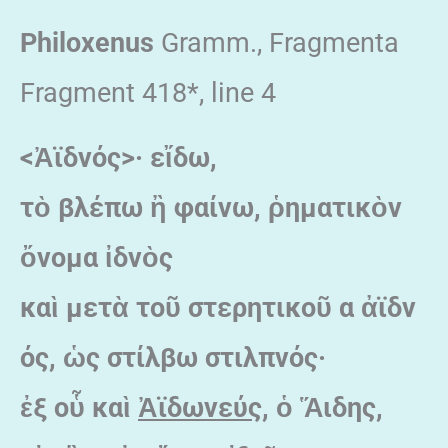
Philoxenus
Gramm., Fragmenta
Fragment 418*, line 4
<
Ἀϊδνός>· ε
ἴδω,
τ
ὸ βλέπω
ἢ φαίνω,
ῥηματικ
ὸν
ὄνομα
ἰδν
ὸς
κα
ὶ μετ
ὰ το
ῦ στερητικο
ῦ α
ἀϊδν
ός,
ὡς στίλβω στιλπνός·
ἐξ ο
ὗ κα
ὶ
Ἀϊδωνεύς
,
ὁ
Ἅιδης,