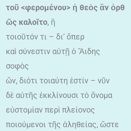
το
ῦ <φερομένου>
ἡ θε
ὸς
ἂν
ὀρθ
ῶς καλο
ῖτο
, ἢ
τοιοῦτόν τι – δι’ ὅπερ
καὶ σύνεστιν αὐτῇ ὁ Ἅιδης
σοφὸς
ὤν, διότι τοιαύτη ἐστίν – νῦν
δὲ αὐτῆς ἐκκλίνουσι τὸ ὄνομα
εὐστομίαν περὶ πλείονος
ποιούμενοι τῆς ἀληθείας, ὥστε