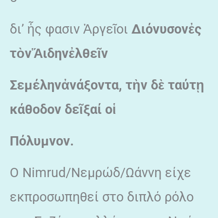
δι’ ἧς φασιν Ἀργεῖοι
Διόνυσον
ἐς
τ
ὸν
Ἅιδην
ἐλθε
ῖν
Σεμέλην
ἀνάξοντα
, τ
ὴν
δ
ὲ
ταύτ
ῃ
κάθοδον
δε
ῖξαί
ο
ἱ
Πόλυμνον.
Ο Nimrud/Νεμρώδ/Ωάννη είχε
εκπροσωπηθεί στο διπλό ρόλο