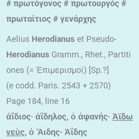
# πρωτόγονος # πρωτουργός #
πρωταίτιος # γενάρχης
Aelius
Herodianus
et Pseudo-
Herodianus
Gramm., Rhet., Partiti
ones (= Ἐπιμερισμοί) [Sp.?]
(e codd. Paris. 2543 + 2570)
Page 184, line 16
ἀΐδιος·
ἀΐδηλος,
ὁ
ἀφανής·
Ἀϊδω
νε
ὺς
,
ὁ
Ἅιδης·
Ἀΐδης