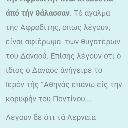
άπό τήν θάλασσαν
. Τό άγαλμα
τής Αφροδίτης, οπως λέγουν,
είναι αφιέρωμα των θυγατέρων
του Δαναού. Επίσης λέγουν ότι ό
ίδιος ό Δαναός άνήγειρε το
Ιερόν τής “Αθηνάς επάνω είς την
κορυφήν του Ποντίνου….
Λέγουν δέ ότι τά Λερναία