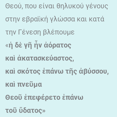
Θεού, που είναι θηλυκού γένους
στην εβραϊκή γλώσσα και κατά
την Γένεση βλέπουμε
«
ἡ δὲ γῆ ἦν ἀόρατος
καὶ ἀκατασκεύαστος,
καὶ σκότος ἐπάνω τῆς ἀβύσσου,
καὶ πνεῦμα
Θεοῦ ἐπεφέρετο ἐπάνω
τοῦ ὕδατος»