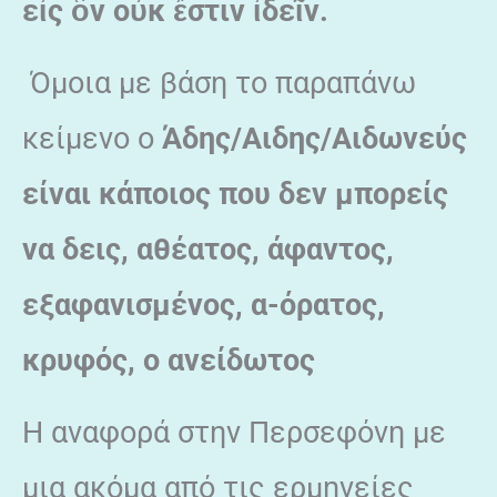
ε
ἰς
ὃν ο
ὐκ
ἔστιν
ἰδε
ῖν.
Όμοια με βάση το παραπάνω
κείμενο ο
Άδης/Αιδης/Αιδωνεύς
είναι κάποιος που δεν μπορείς
να δεις, αθέατος, άφαντος,
εξαφανισμένος, α-όρατος,
κρυφός, ο ανείδωτος
Η αναφορά στην Περσεφόνη με
μια ακόμα από τις ερμηνείες