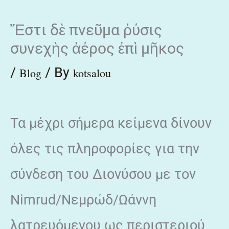
Skip
Ἔστι δὲ πνεῦμα ῥύσις
to
συνεχὴς ἀέρος ἐπὶ μῆκος
content
/
/ By
Blog
kotsalou
Τα μέχρι σήμερα κείμενα δίνουν
όλες τις πληροφορίες για την
σύνδεση του Διονύσου με τον
Nimrud/Νεμρώδ/Ωάννη
λατρευόμενου ως περιστεριού