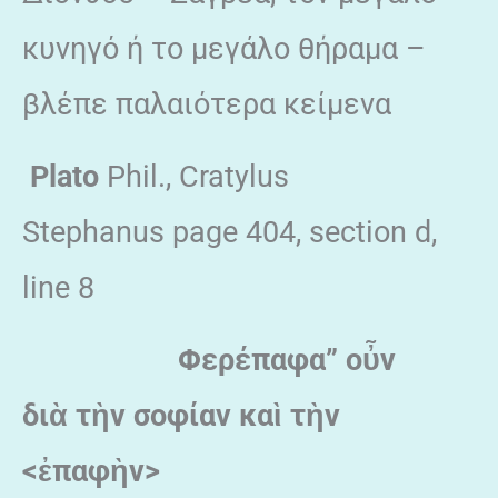
κυνηγό ή το μεγάλο θήραμα –
βλέπε παλαιότερα κείμενα
Plato
Phil., Cratylus
Stephanus page 404, section d,
line 8
Φερέπαφα” ο
ὖν
δι
ὰ τ
ὴν σοφίαν κα
ὶ τ
ὴν
<
ἐπαφ
ὴν>