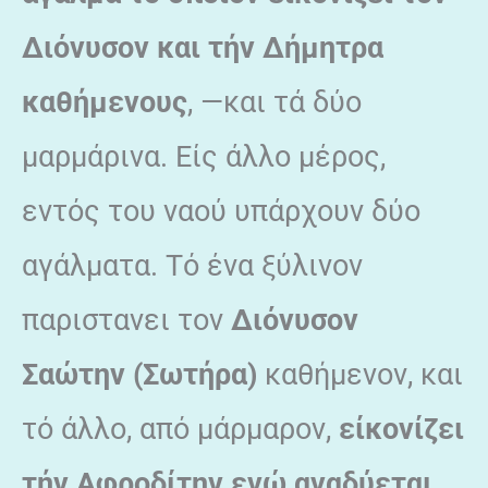
Διόνυσον και τήν Δήμητρα
καθήμενους
, —και τά δύο
μαρμάρινα. Είς άλλο μέρος,
εντός του ναού υπάρχουν δύο
αγάλματα. Τό ένα ξύλινον
παριστανει τον
Διόνυσον
Σαώτην (Σωτήρα)
καθήμενον, και
τό άλλο, από μάρμαρον,
είκονίζει
τήν Αφροδίτην ενώ αναδύεται