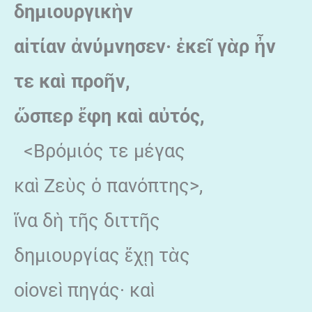
δημιουργικὴν
αἰτίαν ἀνύμνησεν· ἐκεῖ γὰρ ἦν
τε καὶ προῆν,
ὥσπερ ἔφη καὶ αὐτός,
<Βρόμιός τε μέγας
καὶ Ζεὺς ὁ πανόπτης>,
ἵνα δὴ τῆς διττῆς
δημιουργίας ἔχῃ τὰς
οἱονεὶ πηγάς· καὶ