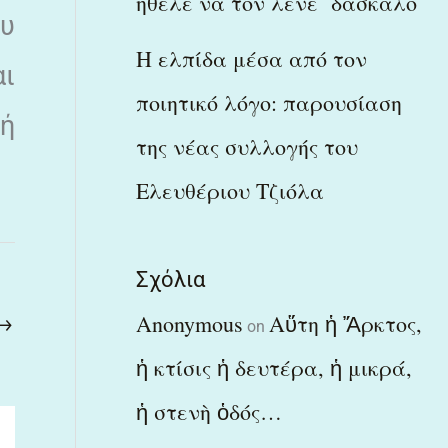
ήθελε να τον λένε δάσκαλο
υ
Η ελπίδα μέσα από τον
αι
ποιητικό λόγο: παρουσίαση
κή
της νέας συλλογής του
Ελευθέριου Τζιόλα
Σχόλια
→
Anonymous
Αὕτη ἡ Ἄρκτος,
on
ἡ κτίσις ἡ δευτέρα, ἡ μικρά,
ἡ στενὴ ὁδός…