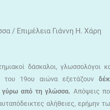
σα / Επιμέλεια Γιάννη Η. Χάρη
τημιακοί δάσκαλοι, γλωσσολόγοι κ
ις του 19ου αιώνα εξετάζουν
δέκ
ς γύρω από τη γλώσσα.
Απόψεις πο
αυταπόδεικτες αλήθειες, ερήμην τ