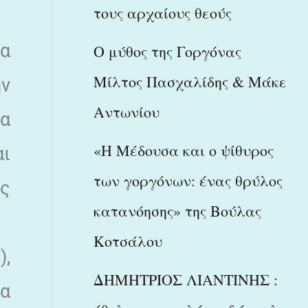
τους αρχαίους θεούς
ία
Ο μύθος της Γοργόνας
Μίλτος Πασχαλίδης & Μάκε
ην
Αντωνίου
ία
«Η Μέδουσα και ο ψίθυρος
αι
των γοργόνων: ένας θρύλος
ς
κατανόησης» της Βούλας
Κοτσάλου
),
ΔΗΜΗΤΡΙΟΣ ΛΙΑΝΤΙΝΗΣ :
τα