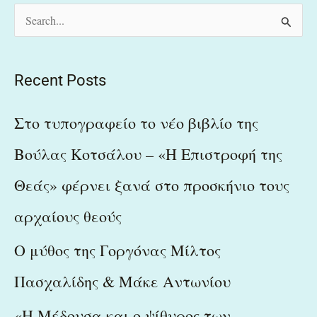
S
e
a
Recent Posts
r
c
Στο τυπογραφείο το νέο βιβλίο της
h
Βούλας Κοτσάλου – «Η Επιστροφή της
f
Θεάς» φέρνει ξανά στο προσκήνιο τους
o
r
αρχαίους θεούς
:
Ο μύθος της Γοργόνας Μίλτος
Πασχαλίδης & Μάκε Αντωνίου
«Η Μέδουσα και ο ψίθυρος των