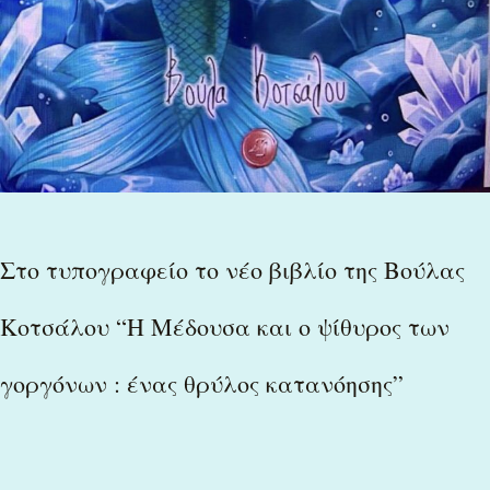
ψίθυρος
των
γοργόνων
:
ένας
θρύλος
Στο τυπογραφείο το νέο βιβλίο της Βούλας
κατανόησης”
Κοτσάλου “Η Μέδουσα και ο ψίθυρος των
γοργόνων : ένας θρύλος κατανόησης”