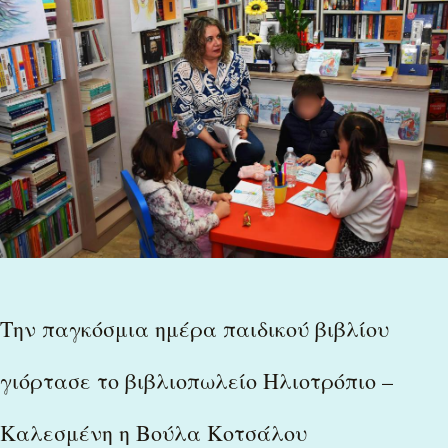
παγκόσμια
ημέρα
παιδικού
βιβλίου
γιόρτασε
το
βιβλιοπωλείο
Ηλιοτρόπιο
Την παγκόσμια ημέρα παιδικού βιβλίου
–
Καλεσμένη
γιόρτασε το βιβλιοπωλείο Ηλιοτρόπιο –
η
Καλεσμένη η Βούλα Κοτσάλου