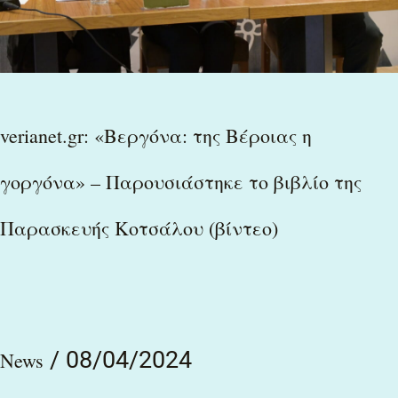
γοργόνα»
–
Παρουσιάστηκε
το
verianet.gr: «Βεργόνα: της Βέροιας η
βιβλίο
της
γοργόνα» – Παρουσιάστηκε το βιβλίο της
Παρασκευής
Παρασκευής Κοτσάλου (βίντεο)
Κοτσάλου
(βίντεο)
/
08/04/2024
News