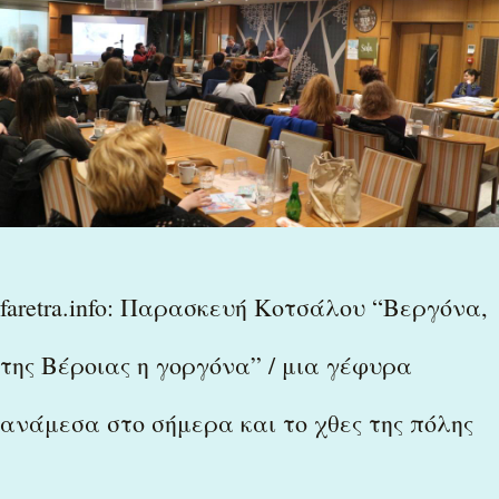
Παρασκευή
Κοτσάλου
“Βεργόνα,
της
Βέροιας
η
γοργόνα”
faretra.info: Παρασκευή Κοτσάλου “Βεργόνα,
/
της Βέροιας η γοργόνα” / μια γέφυρα
μια
γέφυρα
ανάμεσα στο σήμερα και το χθες της πόλης
ανάμεσα