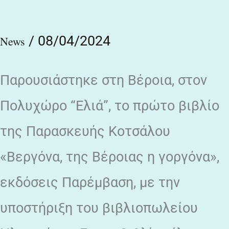
στο
σήμερα
/
08/04/2024
News
και
το
Παρουσιάστηκε στη Βέροια, στον
χθες
της
Πολυχώρο “Ελιά”, το πρώτο βιβλίο
πόλης
της Παρασκευής Κοτσάλου
«Βεργόνα, της Βέροιας η γοργόνα»,
εκδόσεις Παρέμβαση, με την
υποστήριξη του βιβλιοπωλείου