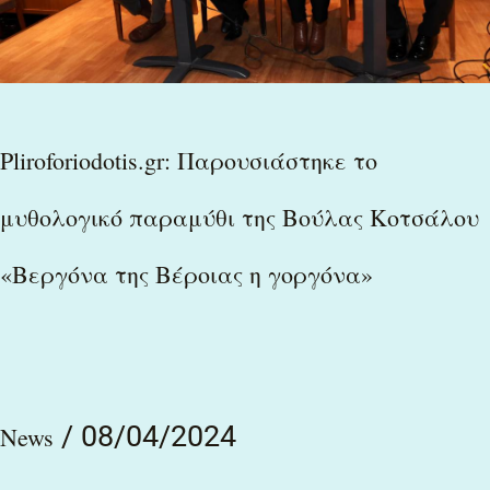
Βούλας
Κοτσάλου
«Βεργόνα
Pliroforiodotis.gr: Παρουσιάστηκε το
της
Βέροιας
μυθολογικό παραμύθι της Βούλας Κοτσάλου
η
«Βεργόνα της Βέροιας η γοργόνα»
γοργόνα»
/
08/04/2024
News