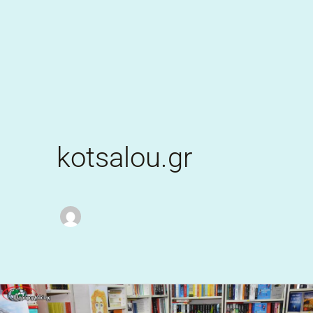
Skip
to
content
kotsalou.gr
Την