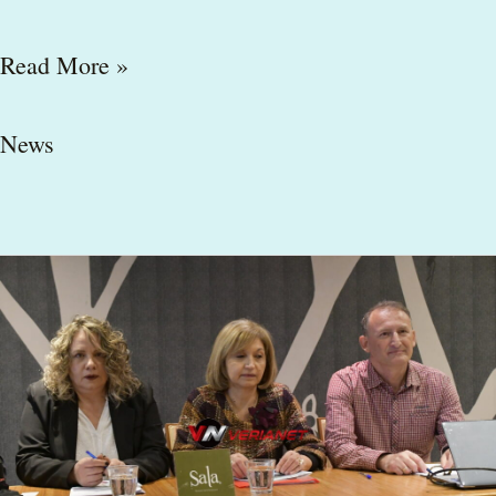
Read More »
News
verianet.gr:
«Βεργόνα:
της
Βέροιας
η