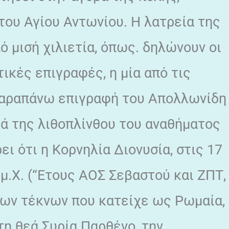
του Αγίου Αντωνίου. Η λατρεία της
 μισή χιλιετία, όπως. δηλώνουν oι
κές επιγραφές, η μία από τις
παραπάνω επιγραφή του Απολλωνίδη
υρά της λιθοπλίνθου του αναθήματος
ει ότι η Κορνηλία Διονυσία, στις 17
μ.Χ. (“Ετους ΑΟΣ Σεβαστού και ΖΠΤ,
 των τέκνων που κατείχε ως Ρωμαία,
η θεά Συρία Παρθένο, την