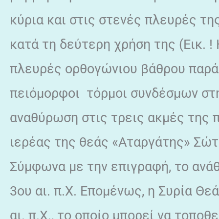
κύρια και στις στενές πλευρές τη
κατά τη δεύτερη χρήση της (Εικ. !
πλευρές ορθογώνιου βάθρου παρά 
πειόμορφοι τόρμοι συνδέσμων στη
αναθύρωση στις τρεις ακμές της π
ιερέας της θεάς «Αταργάτης» Σώτ
Σύμφωνα με την επιγραφή, το ανάθ
3ου αι. π.Χ. Επομένως, η Συρία Θε
αι. π.Χ., το οποίο μπορεί να τοποθ