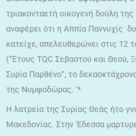
τριακονταετή οικογενή δούλη της
αναφέρει ότι η Αππία Παννυχίς δυ
κατείχε, απελευθερώνει στις 12 τ
(“Έτους TQC Σεβαστού και Θεού, Ξ
Συρία Παρθένο”, το δεκαοκτάχρονο
της Νυμφοδώρας. ‘*
Η λατρεία της Συρίας Θεάς ήτο γν
Μακεδονίας. Στην ‘Εδεσσα μαρτυρ