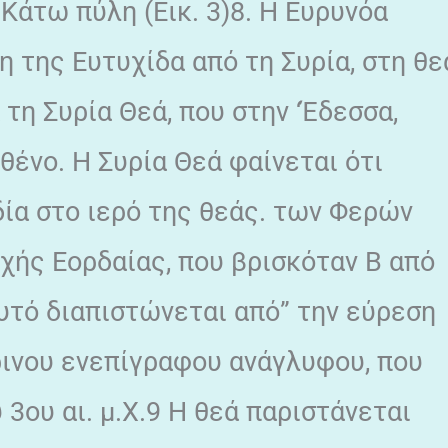
 Κάτω πύλη (Εικ. 3)8. Η Ευρυνόα
 της Ευτυχίδα από τη Συρία, στη θε
τη Συρία Θεά, που στην ‘Έδεσσα,
ένο. Η Συρία Θεά φαίνεται ότι
δία στο ιερό της θεάς. των Φερών
οχής Εορδαίας, που βρισκόταν Β από
Αυτό διαπιστώνεται από” την εύρεση
ινου ενεπίγραφου ανάγλυφου, που
3ου αι. μ.Χ.9 Η θεά παριστάνεται