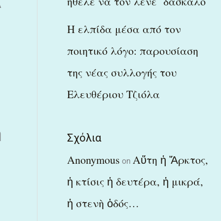
ήθελε να τον λένε δάσκαλο
Α
Η ελπίδα μέσα από τον
ποιητικό λόγο: παρουσίαση
της νέας συλλογής του
Ελευθέριου Τζιόλα
η
Σχόλια
Anonymous
Αὕτη ἡ Ἄρκτος,
on
ἡ κτίσις ἡ δευτέρα, ἡ μικρά,
ἡ στενὴ ὁδός…