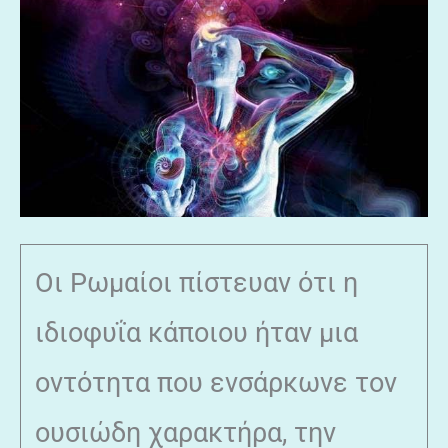
Οι Ρωμαίοι πίστευαν ότι η
ιδιοφυΐα κάποιου ήταν μια
οντότητα που ενσάρκωνε τον
ουσιώδη χαρακτήρα, την