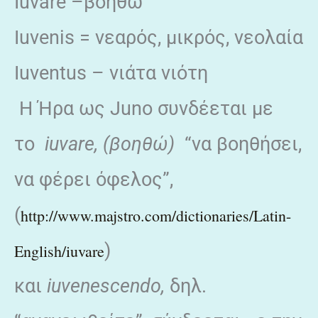
Iuvare –βοηθώ
Iuvenis = νεαρός, μικρός, νεολαία
Iuventus – νιάτα νιότη
Η Ήρα ως Juno συνδέεται με
το
iuvare, (βοηθώ)
“να βοηθήσει,
να φέρει όφελος”,
(
http://www.majstro.com/dictionaries/Latin-
)
English/iuvare
και
iuvenescendo,
δηλ.