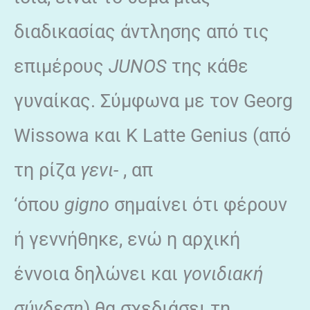
διαδικασίας άντλησης από τις
επιμέρους
JUNOS
της κάθε
γυναίκας. Σύμφωνα με τον Georg
Wissowa και Κ Latte Genius (από
τη ρίζα
γενι-
, απ
‘όπου
gigno
σημαίνει ότι φέρουν
ή γεννήθηκε, ενώ η αρχική
έννοια δηλώνει και
γονιδιακή
σύνδεση
) θα σχεδιάσει τη