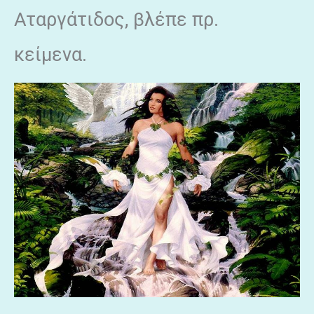
Αταργάτιδος, βλέπε πρ.
κείμενα.