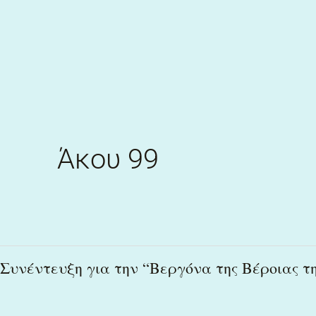
Skip
to
content
Άκου 99
Συνέντευξη
Συνέντευξη για την “Βεργόνα της Βέροιας τ
για
την