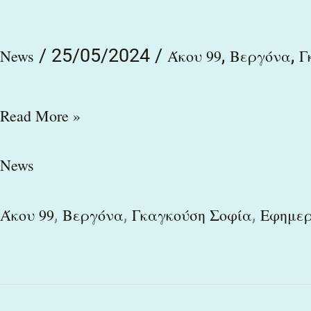
“Βεργόνα
/
25/05/2024
/
,
,
της
News
Άκου 99
Βεργόνα
Γ
Βέροιας
τη
Read More »
γοργόνα”
News
στην
Σοφία
,
,
,
Άκου 99
Βεργόνα
Γκαγκούση Σοφία
Εφημερ
Γκαγκούση
και
τον
Άκου