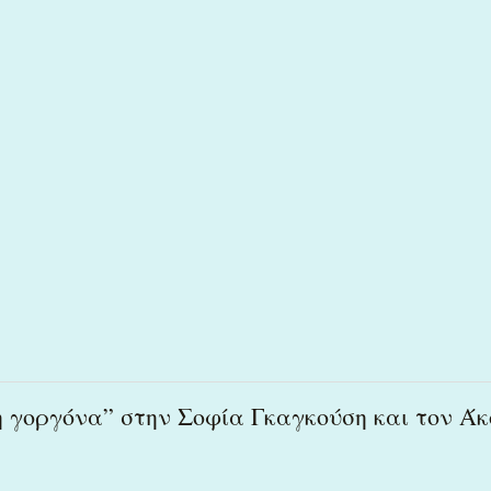
η γοργόνα” στην Σοφία Γκαγκούση και τον Άκ