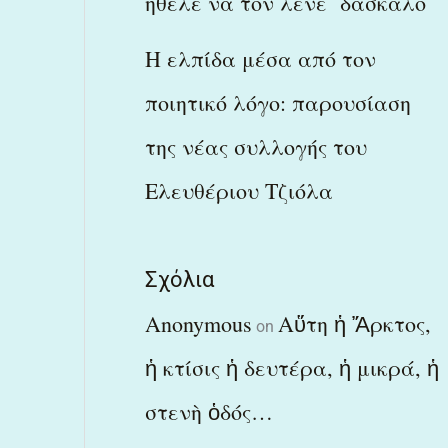
ήθελε να τον λένε δάσκαλο
Η ελπίδα μέσα από τον
ποιητικό λόγο: παρουσίαση
της νέας συλλογής του
Ελευθέριου Τζιόλα
Σχόλια
Anonymous
Αὕτη ἡ Ἄρκτος,
on
ἡ κτίσις ἡ δευτέρα, ἡ μικρά, ἡ
στενὴ ὁδός…