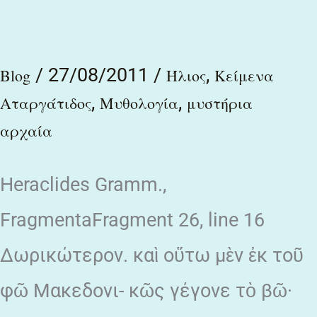
αέλιος
βαβέλιος
/
27/08/2011
/
,
Blog
Ήλιος
Κείμενα
,
,
Αταργάτιδος
Μυθολογία
μυστήρια
αρχαία
Heraclides Gramm.,
FragmentaFragment 26, line 16
Δωρικώτερον. καὶ οὕτω μὲν ἐκ τοῦ
φῶ Μακεδονι- κῶς γέγονε τὸ βῶ·