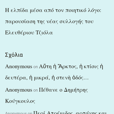
Η ελπίδα μέσα από τον ποιητικό λόγο:
παρουσίαση της νέας συλλογής του
Ελευθέριου Τζιόλα
Σχόλια
Anonymous
Αὕτη ἡ Ἄρκτος, ἡ κτίσις ἡ
on
δευτέρα, ἡ μικρά, ἡ στενὴ ὁδός…
Anonymous
Πέθανε ο Δημήτρης
on
Κούγκουλος
Περί Ατρέμιδος, αρτάνης και
Anonymous
on