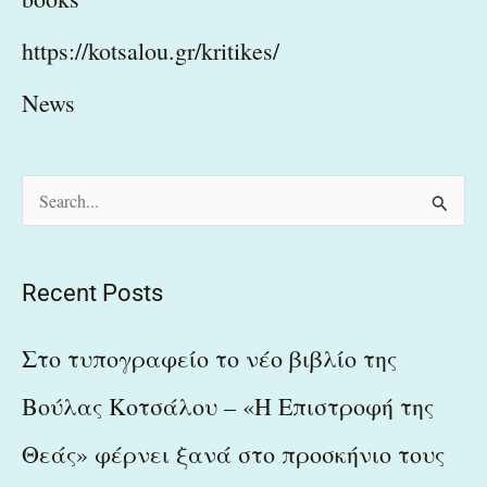
https://kotsalou.gr/kritikes/
News
S
e
a
Recent Posts
r
c
Στο τυπογραφείο το νέο βιβλίο της
h
Βούλας Κοτσάλου – «Η Επιστροφή της
f
Θεάς» φέρνει ξανά στο προσκήνιο τους
o
r