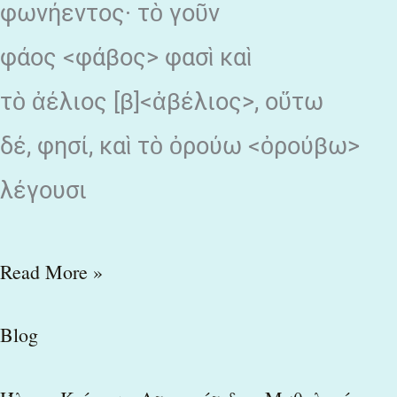
φωνήεντος· τὸ γοῦν
φάος <φάβος> φασὶ καὶ
τὸ ἀέλιος [β]<ἀβέλιος>, οὕτω
δέ, φησί, καὶ τὸ ὀρούω <ὀρούβω>
λέγουσι
Read More »
Blog