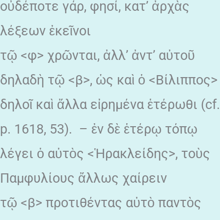
οὐδέποτε γάρ, φησί, κατ’ ἀρχὰς
λέξεων ἐκεῖνοι
τῷ <φ> χρῶνται, ἀλλ’ ἀντ’ αὐτοῦ
δηλαδὴ τῷ <β>, ὡς καὶ ὁ <Βίλιππος>
δηλοῖ καὶ ἄλλα εἰρημένα ἑτέρωθι (cf.
p. 1618, 53). – ἐν δὲ ἑτέρῳ τόπῳ
λέγει ὁ αὐτὸς <Ἡρακλείδης>, τοὺς
Παμφυλίους ἄλλως χαίρειν
τῷ <β> προτιθέντας αὐτὸ παντὸς