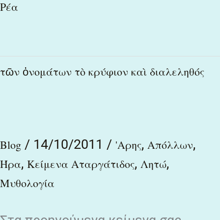
Ρέα
τῶν
τῶν ὀνομάτων τὸ κρύφιον καὶ διαλεληθός
ὀνομάτων
τὸ
κρύφιον
/
14/10/2011
/
,
,
καὶ
Blog
'Αρης
Απόλλων
,
,
,
διαλεληθός
Ήρα
Κείμενα Αταργάτιδος
Λητώ
Μυθολογία