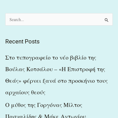
S
e
a
Recent Posts
r
c
Στο τυπογραφείο το νέο βιβλίο της
h
Βούλας Κοτσάλου – «Η Επιστροφή της
f
Θεάς» φέρνει ξανά στο προσκήνιο τους
o
r
αρχαίους θεούς
:
Ο μύθος της Γοργόνας Μίλτος
Πασχαλίδης & Μάκε Αντωνίου