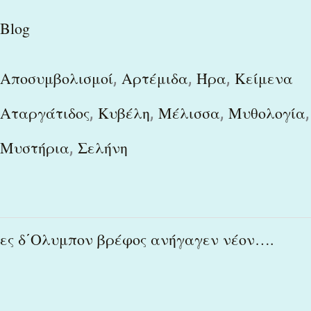
Blog
,
,
,
Αποσυμβολισμοί
Αρτέμιδα
Ήρα
Κείμενα
,
,
,
,
Αταργάτιδος
Κυβέλη
Μέλισσα
Μυθολογία
,
Μυστήρια
Σελήνη
ες
ες δ΄Ολυμπον βρέφος ανήγαγεν νέον….
δ΄Ολυμπον
βρέφος