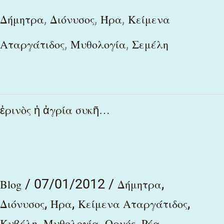
,
,
,
Δήμητρα
Διόνυσος
Ήρα
Κείμενα
,
,
Αταργάτιδος
Μυθολογία
Σεμέλη
ἐρινὸς
ἐρινὸς ἡ ἀγρία συκῆ…
ἡ
ἀγρία
συκῆ…
/
07/01/2012
/
,
Blog
Δήμητρα
,
,
,
Διόνυσος
Ήρα
Κείμενα Αταργάτιδος
,
,
,
Κυβέλη
Μυθολογία
Ορνός
Ρέα