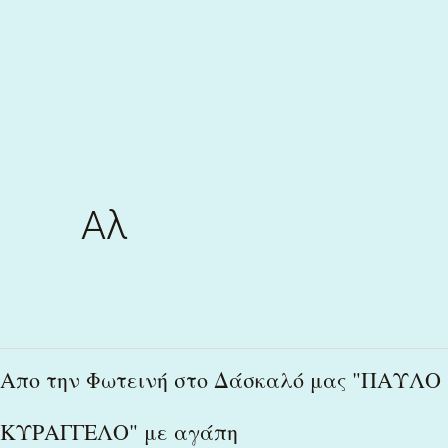
Skip
to
content
Αλ
Απο
Απο την Φωτεινή στο Δάσκαλό μας "ΠΑΥΛΟ
την
ΚΥΡΑΓΓΕΛΟ" με αγάπη
Φωτεινή