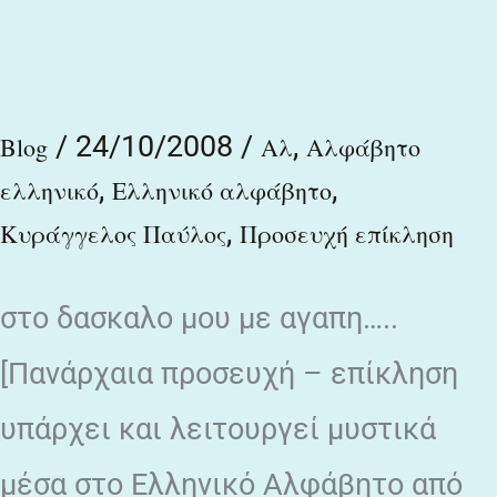
στο
Δάσκαλό
μας
/
24/10/2008
/
,
Blog
Αλ
Αλφάβητο
"ΠΑΥΛΟ
,
,
ελληνικό
Ελληνικό αλφάβητο
ΚΥΡΑΓΓΕΛΟ"
,
Κυράγγελος Παύλος
Προσευχή επίκληση
με
αγάπη
στο δασκαλο μου με αγαπη…..
[Πανάρχαια προσευχή – επίκληση
υπάρχει και λειτουργεί μυστικά
μέσα στο Ελληνικό Αλφάβητο από