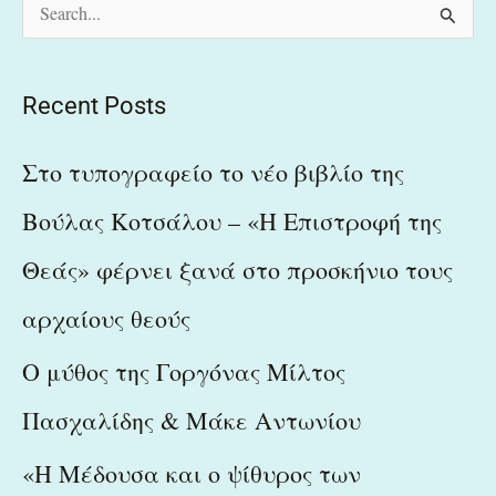
S
e
a
Recent Posts
r
c
Στο τυπογραφείο το νέο βιβλίο της
h
Βούλας Κοτσάλου – «Η Επιστροφή της
f
Θεάς» φέρνει ξανά στο προσκήνιο τους
o
r
αρχαίους θεούς
:
Ο μύθος της Γοργόνας Μίλτος
Πασχαλίδης & Μάκε Αντωνίου
«Η Μέδουσα και ο ψίθυρος των