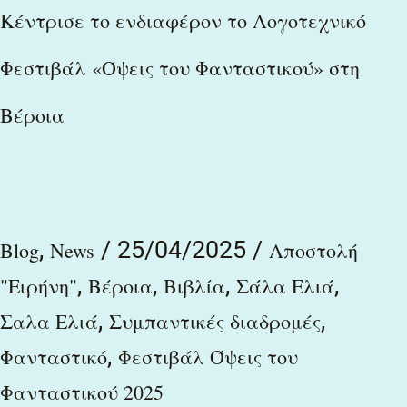
Κέντρισε
Κέντρισε το ενδιαφέρον το Λογοτεχνικό
το
Φεστιβάλ «Όψεις του Φανταστικού» στη
ενδιαφέρον
Βέροια
το
Λογοτεχνικό
Φεστιβάλ
«Όψεις
,
/
25/04/2025
/
Blog
News
Αποστολή
του
,
,
,
,
"Ειρήνη"
Βέροια
Βιβλία
Σάλα Ελιά
Φανταστικού»
,
,
Σαλα Ελιά
Συμπαντικές διαδρομές
στη
,
Φανταστικό
Φεστιβάλ Όψεις του
Βέροια
Φανταστικού 2025