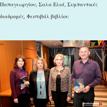
,
,
Παπαγεωργίου
Σαλα Ελιά
Συμπαντικές
,
διαδρομές
Φεστιβάλ βιβλίου
Παρουσίαση
του
βιβλίου
“Αποστολή
Ειρήνη”