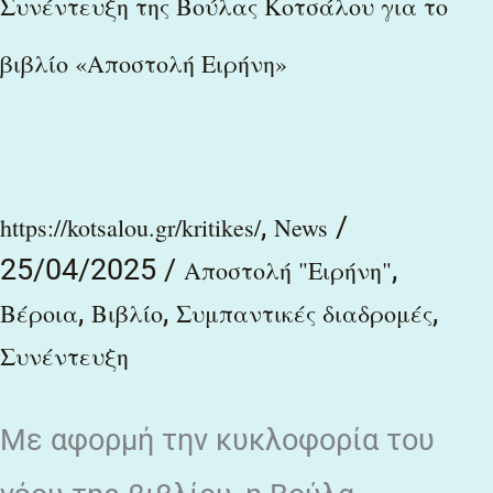
Συνέντευξη της Boύλας Κοτσάλου για το
της
βιβλίο «Αποστολή Ειρήνη»
Boύλας
Κοτσάλου
για
το
,
/
https://kotsalou.gr/kritikes/
News
βιβλίο
25/04/2025
/
,
Αποστολή "Ειρήνη"
«Αποστολή
,
,
,
Βέροια
Βιβλίο
Συμπαντικές διαδρομές
Ειρήνη»
Συνέντευξη
Με αφορμή την κυκλοφορία του