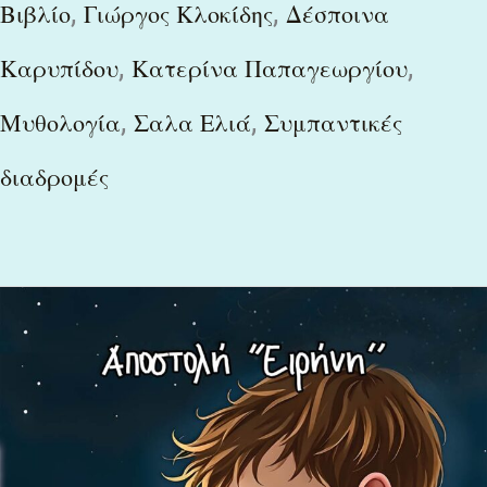
,
,
Βιβλίο
Γιώργος Κλοκίδης
Δέσποινα
,
,
Καρυπίδου
Κατερίνα Παπαγεωργίου
,
,
Μυθολογία
Σαλα Ελιά
Συμπαντικές
διαδρομές
Το
νέο
βιβλίο
της
Βούλας