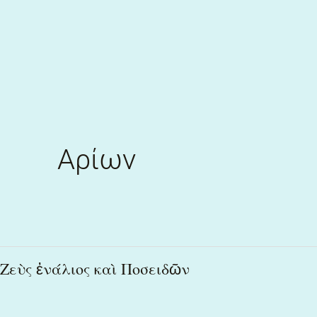
Skip
to
content
Αρίων
Ζεὺς
Ζεὺς ἐνάλιος καὶ Ποσειδῶν
ἐνάλιος
καὶ