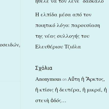
ήθελε να τον λένε δάσκαλο
Η ελπίδα μέσα από τον
ποιητικό λόγο: παρουσίαση
της νέας συλλογής του
,
οσειδών
Ελευθέριου Τζιόλα
Σχόλια
Anonymous
Αὕτη ἡ Ἄρκτος,
on
ἡ κτίσις ἡ δευτέρα, ἡ μικρά, ἡ
στενὴ ὁδός…