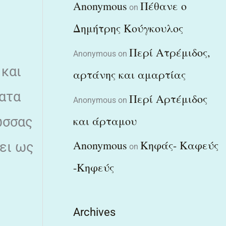
Anonymous
Πέθανε ο
on
Δημήτρης Κούγκουλος
Περί Ατρέμιδος,
Anonymous
on
 και
αρτάνης και αμαρτίας
ματα
Περί Αρτέμιδος
Anonymous
on
και άρταμου
ώσσας
Anonymous
Κηφάς- Καφεύς
νει ως
on
-Κηφεύς
Archives