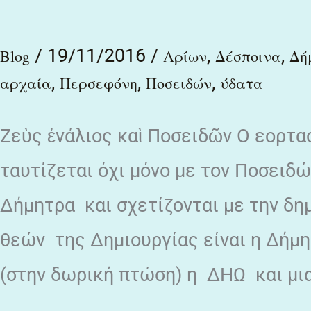
Ποσειδῶν
/
19/11/2016
/
,
,
Blog
Αρίων
Δέσποινα
Δή
,
,
,
αρχαία
Περσεφόνη
Ποσειδών
ύδατα
Ζεὺς ἐνάλιος καὶ Ποσειδῶν Ο εορτ
ταυτίζεται όχι μόνο με τον Ποσειδώ
Δήμητρα και σχετίζονται με την δημ
θεών της Δημιουργίας είναι η Δήμ
(στην δωρική πτώση) η ΔΗΩ και μια