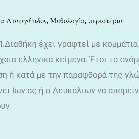
,
,
να Αταργάτιδος
Μυθολογία
περιστέρια
Π.Διαθήκη έχει γραφτεί με κομμάτια
αία ελληνικά κείμενα. Έτσι τα ονό
ση ή κατά με την παραφθορά της γλ
νει Ιων-ας ή ο Δευκαλίων να απομεί
ουν