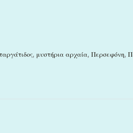
,
,
,
ταργάτιδος
μυστήρια αρχαία
Περσεφόνη
Π