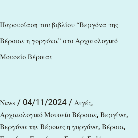
Παρουσίαση
Παρουσίαση του βιβλίου “Βεργόνα της
του
Βέροιας η γοργόνα” στο Αρχαιολογικό
βιβλίου
Μουσείο Βέροιας
“Βεργόνα
της
Βέροιας
η
/
04/11/2024
/
,
News
Αιγές
γοργόνα”
,
,
Αρχαιολογικό Μουσείο Βέροιας
Βεργίνα
στο
,
,
Βεργόνα της Βέροιας η γοργόνα
Βέροια
Αρχαιολογικό