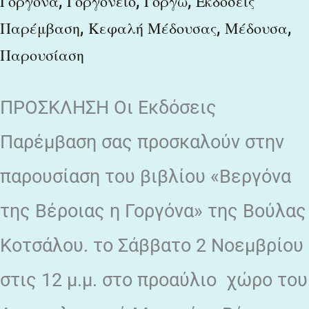
,
,
,
Γοργόνα
Γοργόνειο
Γοργώ
Εκδόσεις
Μουσείο
,
,
,
Παρέμβαση
Κεφαλή Μέδουσας
Μέδουσα
Βέροιας
Παρουσίαση
ΠΡΟΣΚΛΗΣΗ Οι Εκδόσεις
Παρέμβαση σας προσκαλούν στην
παρουσίαση του βιβλίου «Βεργόνα
της Βέροιας η Γοργόνα» της Βούλας
Κοτσάλου. το Σάββατο 2 Νοεμβρίου
στις 12 μ.μ. στο προαύλιο χώρο του