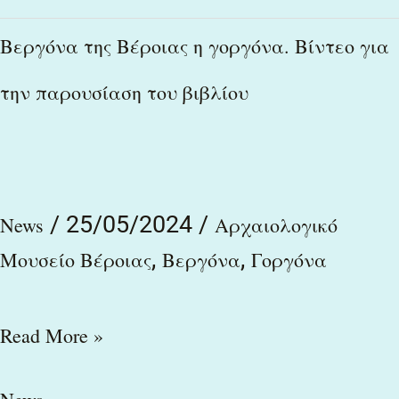
Βεργόνα
Βεργόνα της Βέροιας η γοργόνα. Βίντεο για
της
την παρουσίαση του βιβλίου
Βέροιας
η
γοργόνα.
Βίντεο
/
25/05/2024
/
News
Αρχαιολογικό
για
,
,
Μουσείο Βέροιας
Βεργόνα
Γοργόνα
την
παρουσίαση
Read More »
του
βιβλίου