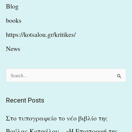
Blog
books
https://kotsalou.gr/kritikes/
News
S
e
a
Recent Posts
r
c
Στο τυπογραφείο το νέο βιβλίο της
h
Βούλας Κοτσάλου – «Η Επιστροφή της